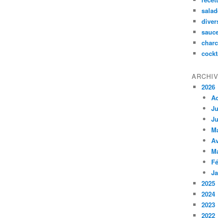
salad
diver
sauc
charc
cockt
ARCHI
2026
A
Ju
Ju
M
Av
M
Fé
Ja
2025
2024
2023
2022