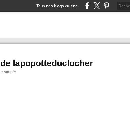
Tous nos blogs cuisine
 de lapopotteduclocher
ne simple