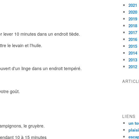
2021
2020
2019
2018
2017
er lever 10 minutes dans un endroit tiède.
2016
re le levain et l'huile.
2015
2014
2013
2012
ouvert d'un linge dans un endroit tempéré.
ARTIC
votre goût.
LIENS
un to
hampignons, le gruyère.
plais
escap
 pendant 10 à 15 minutes