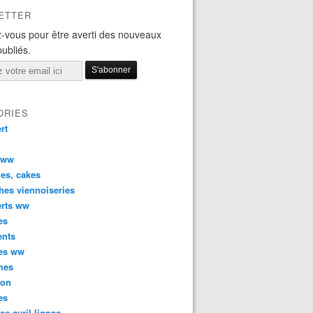
ETTER
-vous pour être averti des nouveaux
publiés.
ORIES
rt
 ww
es, cakes
hes viennoiseries
erts ww
es
ents
ées ww
mes
son
es
tes cyril lignac