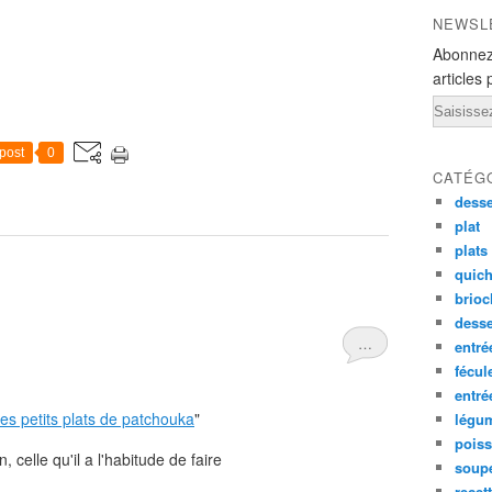
NEWSL
Abonnez
articles 
Email
post
0
CATÉG
desse
plat
plats
quich
brioc
dess
…
entré
fécul
entr
les petits plats de patchouka
"
légu
pois
 celle qu'il a l'habitude de faire
soup
recet