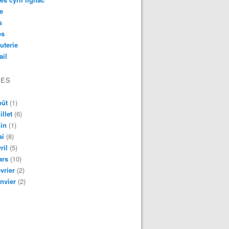
e
s
es
uterie
ail
VES
oût
(1)
illet
(6)
in
(1)
ai
(8)
ril
(5)
ars
(10)
vrier
(2)
nvier
(2)