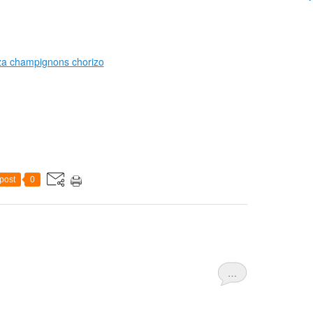
post
0
…