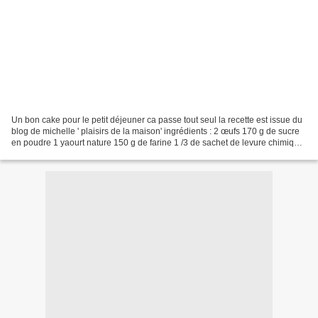
Un bon cake pour le petit déjeuner ca passe tout seul la recette est issue du
blog de michelle ' plaisirs de la maison' ingrédients : 2 œufs 170 g de sucre
en poudre 1 yaourt nature 150 g de farine 1 /3 de sachet de levure chimique
10 cl d’huile de tournesol...