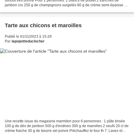
surtout très bonne Pour 2 personnes: 2 blancs de poulet 2 tranches de
jambon cru 250 g de champignons surgelés 80 g de crème semi-épaisse 60
g de Maroilles pour moi 1 c. à café...
Tarte aux chicons et maroilles
Publié le 01/11/2023 à 15:20
Par
lapopotteduclocher
Une recette issue du magasine marmiton pour 6 personnes : 1 pâte brisée
100 g de dés de jambon 500 g d'endives 300 g de maroilles 2 oeufs 20 cl de
crème fraiche 30 g de beurre sel poivre Préchauffez le four th 7. Lavez et