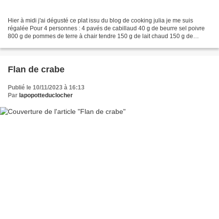
Hier à midi j'ai dégusté ce plat issu du blog de cooking julia je me suis
régalée Pour 4 personnes : 4 pavés de cabillaud 40 g de beurre sel poivre
800 g de pommes de terre à chair tendre 150 g de lait chaud 150 g de
fromage à tartiner ail et fines herbes...
Flan de crabe
Publié le 10/11/2023 à 16:13
Par
lapopotteduclocher