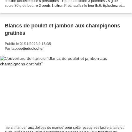
cuisine actuelle pour 6 personnes : 1 pâte feuilletée 3 pommes 75 g de
sucre 80 g de beurre 2 oeufs 1 citron Préchauffez le four th.6. Epluchez et
râpez les pommes puis versez le...
Blancs de poulet et jambon aux champignons
gratinés
Publié le 01/11/2023 à 15:35
Par
lapopotteduclocher
merci manue ' aux délices de manue' pour cette recette très facile à faire et