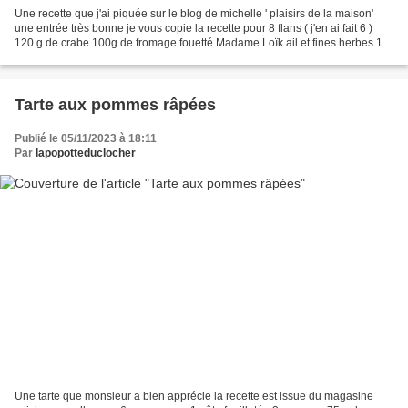
Une recette que j'ai piquée sur le blog de michelle ' plaisirs de la maison'
une entrée très bonne je vous copie la recette pour 8 flans ( j'en ai fait 6 )
120 g de crabe 100g de fromage fouetté Madame Loïk ail et fines herbes 10
cl de lait ½ écrémé 10...
Tarte aux pommes râpées
Publié le 05/11/2023 à 18:11
Par
lapopotteduclocher
Une tarte que monsieur a bien apprécie la recette est issue du magasine