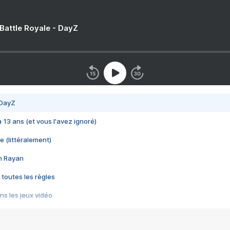
 Battle Royale - DayZ
 DayZ
 a 13 ans (et vous l'avez ignoré)
e (littéralement)
im Rayan
 toutes les règles
s les jeux vidéo
us choquant de Rockstar ? - Le scandale BULLY