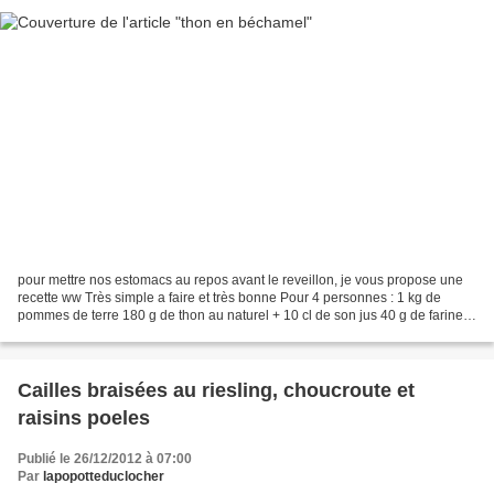
pour mettre nos estomacs au repos avant le reveillon, je vous propose une
recette ww Très simple a faire et très bonne Pour 4 personnes : 1 kg de
pommes de terre 180 g de thon au naturel + 10 cl de son jus 40 g de farine
50 cl de lait écrémé sel, poivre...
Cailles braisées au riesling, choucroute et
raisins poeles
Publié le 26/12/2012 à 07:00
Par
lapopotteduclocher