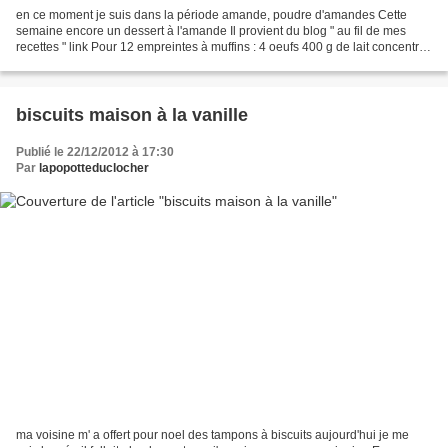
en ce moment je suis dans la période amande, poudre d'amandes Cette
semaine encore un dessert à l'amande Il provient du blog " au fil de mes
recettes " link Pour 12 empreintes à muffins : 4 oeufs 400 g de lait concentré
sucré 120 g de poudre d'amandes...
biscuits maison à la vanille
Publié le 22/12/2012 à 17:30
Par
lapopotteduclocher
ma voisine m' a offert pour noel des tampons à biscuits aujourd'hui je me