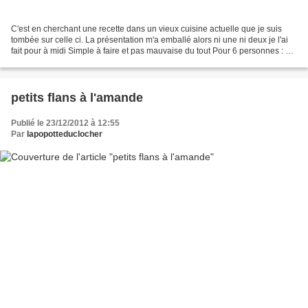
C'est en cherchant une recette dans un vieux cuisine actuelle que je suis
tombée sur celle ci. La présentation m'a emballé alors ni une ni deux je l'ai
fait pour à midi Simple à faire et pas mauvaise du tout Pour 6 personnes : 3
avocats 1 sachet de miettes...
petits flans à l'amande
Publié le 23/12/2012 à 12:55
Par
lapopotteduclocher