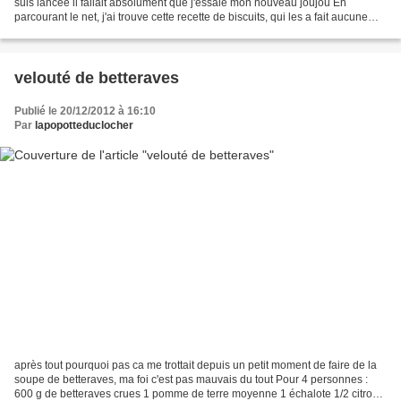
suis lancée il fallait absolument que j'essaie mon nouveau joujou En
parcourant le net, j'ai trouve cette recette de biscuits, qui les a fait aucune
idée. ingrédients : 300 g de...
velouté de betteraves
Publié le 20/12/2012 à 16:10
Par
lapopotteduclocher
après tout pourquoi pas ca me trottait depuis un petit moment de faire de la
soupe de betteraves, ma foi c'est pas mauvais du tout Pour 4 personnes :
600 g de betteraves crues 1 pomme de terre moyenne 1 échalote 1/2 citron