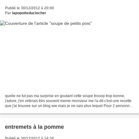
Publié le 30/12/2012 à 20:00
Par
lapopotteduclocher
quelle ne fut pas ma surprise en goutant cette soupe trooop trop bonne,
j'adore, j'en referais très souvent meme monsieur me l'a dit c'est une recette
que j'ai trouvee sur un blog ww mais je ne sais plus lequel Pour 2 personnes
: 600 ml d'eau 150 ml de...
entremets à la pomme
Publié le 30/12/2012 à 14:30