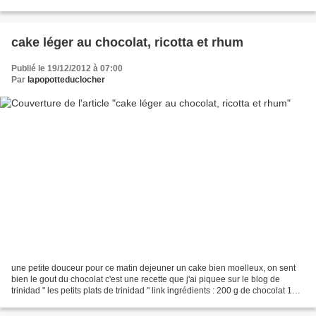
12 brins de ciboulette 10 cl...
cake léger au chocolat, ricotta et rhum
Publié le 19/12/2012 à 07:00
Par
lapopotteduclocher
une petite douceur pour ce matin dejeuner un cake bien moelleux, on sent
bien le gout du chocolat c'est une recette que j'ai piquee sur le blog de
trinidad " les petits plats de trinidad " link ingrédients : 200 g de chocolat 100
g de pépites de chocolat...