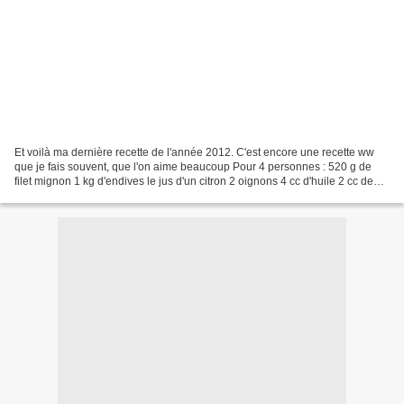
Et voilà ma dernière recette de l'année 2012. C'est encore une recette ww
que je fais souvent, que l'on aime beaucoup Pour 4 personnes : 520 g de
filet mignon 1 kg d'endives le jus d'un citron 2 oignons 4 cc d'huile 2 cc de
mélange 4 épices 4 cc de sucre...