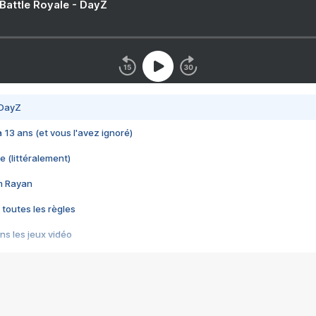
 Battle Royale - DayZ
 DayZ
 a 13 ans (et vous l'avez ignoré)
e (littéralement)
im Rayan
 toutes les règles
s les jeux vidéo
us choquant de Rockstar ? - Le scandale BULLY
e plus moche de Steam
du RÊVE tourne au CAUCHEMAR