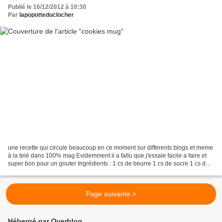
Publié le 16/12/2012 à 10:30
Par
lapopotteduclocher
une recette qui circule beaucoup en ce moment sur differents blogs et meme
à la telé dans 100% mag Evidemment il a fallu que j'essaie facile a faire et
super bon pour un gouter Ingrédients : 1 cs de beurre 1 cs de sucre 1 cs de
sucre de canne 1 jaune...
Page suivante >
Hébergé par Overblog