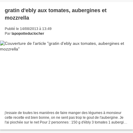
gratin d'ebly aux tomates, aubergines et
mozzrella
Publié le 14/08/2013 à 13:49
Par
lapopotteduclocher
j'essaie de toutes les manières de faire manger des légumes à monsieur
cette recette est bien bonne, on ne sent pas trop le gout de l'aubergine. Je
l'ai piochée sur le net Pour 2 personnes : 150 g d'ébly 3 tomates 1 aubergine
1 oignon 1 boule de mozzarella...