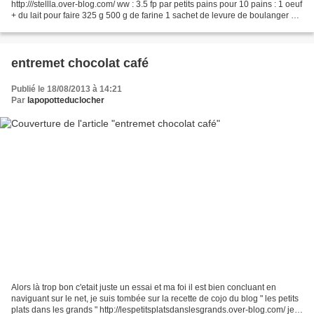
http:///stellla.over-blog.com/ ww : 3.5 fp par petits pains pour 10 pains : 1 oeuf
+ du lait pour faire 325 g 500 g de farine 1 sachet de levure de boulanger 50
g de beurre 1 cc de...
entremet chocolat café
Publié le 18/08/2013 à 14:21
Par
lapopotteduclocher
Alors là trop bon c'etait juste un essai et ma foi il est bien concluant en
naviguant sur le net, je suis tombée sur la recette de cojo du blog " les petits
plats dans les grands " http://lespetitsplatsdanslesgrands.over-blog.com/ je