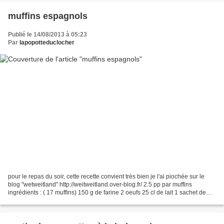
muffins espagnols
Publié le 14/08/2013 à 05:23
Par
lapopotteduclocher
pour le repas du soir, cette recette convient très bien je l'ai piochée sur le
blog "wetweitland" http://weitweitland.over-blog.fr/ 2.5 pp par muffins
ingrédients : ( 17 muffins) 150 g de farine 2 oeufs 25 cl de lait 1 sachet de
levure chimique 120 g...