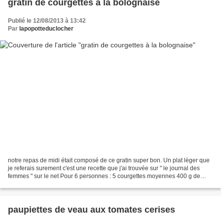
gratin de courgettes à la bolognaise
Publié le 12/08/2013 à 13:42
Par
lapopotteduclocher
notre repas de midi était composé de ce gratin super bon. Un plat lèger que
je referais surement c'est une recette que j'ai trouvée sur " le journal des
femmes " sur le net Pour 6 personnes : 5 courgettes moyennes 400 g de
boeuf haché 2 oignons 1 boite...
paupiettes de veau aux tomates cerises