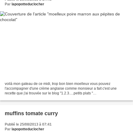
Par
lapopotteduclocher
voilà mon gateau de ce midi, trop bon bien moelleux vous pouvez
l'accompagner d'une crème anglaise comme monsieur a fait c'est une
recette que j'ai trouvée sur le blog "1.2.3.....petits plats "
http://123petitsplats.canalblog.com/ ingrédients : 2 grosses...
muffins tomate curry
Publié le 25/08/2013 à 07:41
Par
lapopotteduclocher