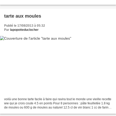
vous fais un copié...
tarte aux moules
Publié le 17/08/2013 à 05:32
Par
lapopotteduclocher
voilà une bonne tarte facile à faire qui ravira tout le monde une vieille recette
ww qui je crois coute 4.5 en points Pour 8 personnes : pâte feuilletée 1.8 kg
de moules ou 600 g de moules au naturel 12.5 cl de vin blanc 1 cc de farine
3 oeufs 10 cl de...