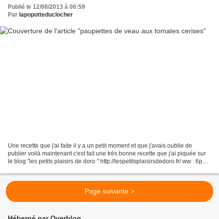
Publié le 12/08/2013 à 06:59
Par
lapopotteduclocher
Une recette que j'ai faite il y a un petit moment et que j'avais oublie de
publier voilà maintenant c'est fait une très bonne recette que j'ai piquée sur
le blog "les petits plaisirs de doro " http://lespetitsplaisirsdedoro.fr/ ww : 6pp
ingrédients :...
Page suivante >
Hébergé par Overblog