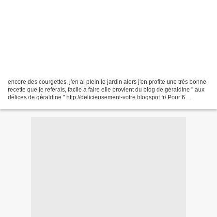
encore des courgettes, j'en ai plein le jardin alors j'en profite une très bonne
recette que je referais, facile à faire elle provient du blog de géraldine " aux
délices de géraldine " http://delicieusement-votre.blogspot.fr/ Pour 6
personnes : 1 rouleau...