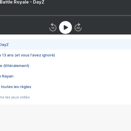
 Battle Royale - DayZ
 DayZ
 a 13 ans (et vous l'avez ignoré)
e (littéralement)
im Rayan
 toutes les règles
s les jeux vidéo
us choquant de Rockstar ? - Le scandale BULLY
e plus moche de Steam
du RÊVE tourne au CAUCHEMAR