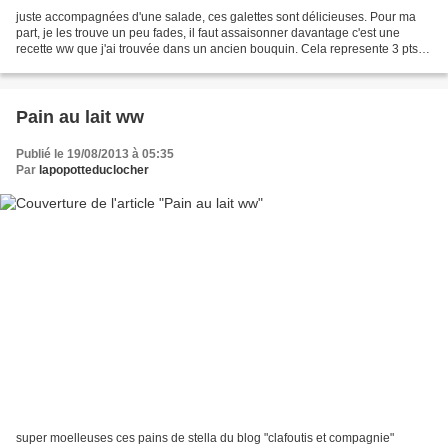
juste accompagnées d'une salade, ces galettes sont délicieuses. Pour ma
part, je les trouve un peu fades, il faut assaisonner davantage c'est une
recette ww que j'ai trouvée dans un ancien bouquin. Cela represente 3 pts
Pour 4 personnes : 240 g de flocons...
Pain au lait ww
Publié le 19/08/2013 à 05:35
Par
lapopotteduclocher
super moelleuses ces pains de stella du blog "clafoutis et compagnie"