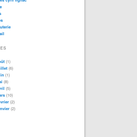
e
s
es
uterie
ail
VES
oût
(1)
illet
(6)
in
(1)
ai
(8)
ril
(5)
ars
(10)
vrier
(2)
nvier
(2)