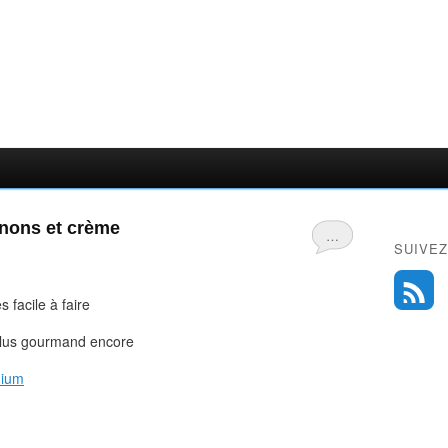
nons et crème
…
SUIVEZ
 facile à faire
 plus gourmand encore
nium