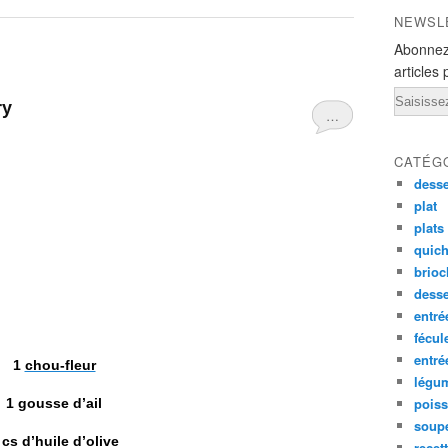
NEWSL
Abonnez
articles 
Email
ry
…
CATÉG
desse
plat
plats
quich
brioc
dess
entré
fécul
entr
1
chou-fleur
légu
pois
1 gousse d’ail
soup
 cs d’huile d’olive
recet