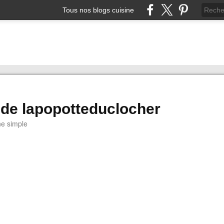
Tous nos blogs cuisine
 de lapopotteduclocher
ne simple