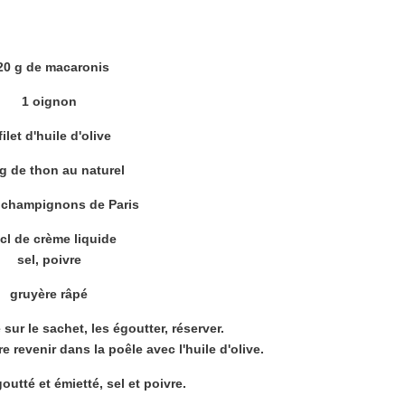
20 g de macaronis
1 oignon
filet d'huile d'olive
g de thon au naturel
 champignons de Paris
cl de crème liquide
sel, poivre
gruyère râpé
sur le sachet, les égoutter, réserver.
re revenir dans la poêle avec l'huile d'olive.
utté et émietté, sel et poivre.