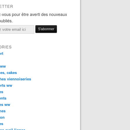
ETTER
-vous pour être averti des nouveaux
publiés.
ORIES
rt
 ww
es, cakes
hes viennoiseries
erts ww
es
ents
ées ww
mes
son
es
tes cyril lignac