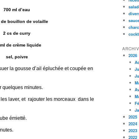
salad
700 ml d’eau
diver
sauc
 de bouillon de volaille
charc
2 cs de curry
cockt
 ml de crème liquide
ARCHI
2026
sel, poivre
A
e suer la gousse d’ail épluchée et coupée en
Ju
Ju
M
er quelques minutes.
Av
M
 les laver, et rajouter les morceaux dans le
Fé
Ja
2025
 cube émietté.
2024
inutes.
2023
2022