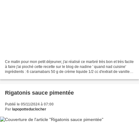
Ce matin pour mon petit déjeuner, j'ai réalisé ce marbré très bon et très facile
à faire j'ai pioché cette recette sur le blog de nadine ' quand nad cuisine'
ingrédients : 6 caramabars 50 g de crème liquide 1/2 cc d'extrait de vanille 2
oeufs 100 g de...
Rigatonis sauce pimentée
Publié le 05/11/2024 à 07:00
Par
lapopotteduclocher