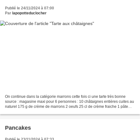
Publié le 24/11/2024 à 07:00
Par
lapopotteduclocher
On continue dans la catégorie marrons cette fois ci une tarte très bonne
source : magasine maxi pour 6 personnes : 10 châtaignes entières cuites au
naturel 175 g de crème de marrons 2 oeufs 25 cl de crème fraiche 1 pâte
sablée Préchauffez le four th 6....
Pancakes
Publié le 23/11/2024 à 07:33