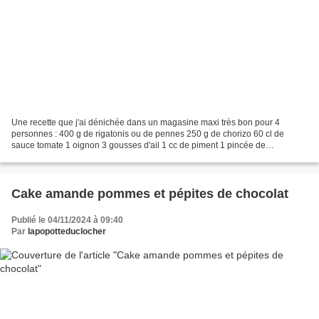
Une recette que j'ai dénichée dans un magasine maxi très bon pour 4
personnes : 400 g de rigatonis ou de pennes 250 g de chorizo 60 cl de
sauce tomate 1 oignon 3 gousses d'ail 1 cc de piment 1 pincée de
cassonade 50 g de parmesan huile sel poivre Pelez...
Cake amande pommes et pépites de chocolat
Publié le 04/11/2024 à 09:40
Par
lapopotteduclocher