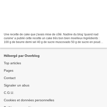
Une recette de cake que j'avais mise de côté. Nadine du blog 'quand nad
cuisine' a publié cette recette un cake très bon bien moelleux Ingrédients :
100 g de beurre demi sel 40 g de sucre muscovado 50 g de sucre en poudre
3 oeufs 1 cs de crème fraiche...
Hébergé par Overblog
Top articles
Pages
Contact
Signaler un abus
C.G.U.
Cookies et données personnelles