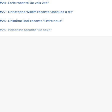
28 : Lorie raconte "Je vais vite"
#27 : Christophe Willem raconte "Jacques a dit"
#26 : Chimène Badi raconte "Entre nous"
#25 : Indochine raconte "3e sexe"
#24 : Zaho raconte "C'est chelou"
#23 : Patrick Bruel raconte "Au café des délices"
#22 : Kyo raconte "Le chemin"
#21 : Nolwenn Leroy raconte "Cassé"
#20 : Patrick Hernandez raconte "Born to be alive"
#19 : Lorie raconte "Près de moi"
#18 : Michael Jones raconte "A nos actes manqués" (avec Jean-Jacque
#17 : Khaled raconte "Aïcha"
#16 : Corneille raconte "Parce qu'on vient de loin"