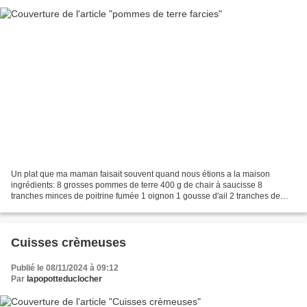
Un plat que ma maman faisait souvent quand nous étions a la maison
ingrédients: 8 grosses pommes de terre 400 g de chair à saucisse 8
tranches minces de poitrine fumée 1 oignon 1 gousse d'ail 2 tranches de
pain rassis 1 verre de lait 20 g de beurre thym...
Cuisses crèmeuses
Publié le 08/11/2024 à 09:12
Par
lapopotteduclocher