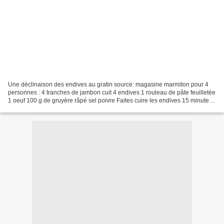
Une déclinaison des endives au gratin source: magasine marmiton pour 4
personnes : 4 tranches de jambon cuit 4 endives 1 rouleau de pâte feuilletée
1 oeuf 100 g de gruyère râpé sel poivre Faites cuire les endives 15 minutes
à la vapeur. Egouttez les....