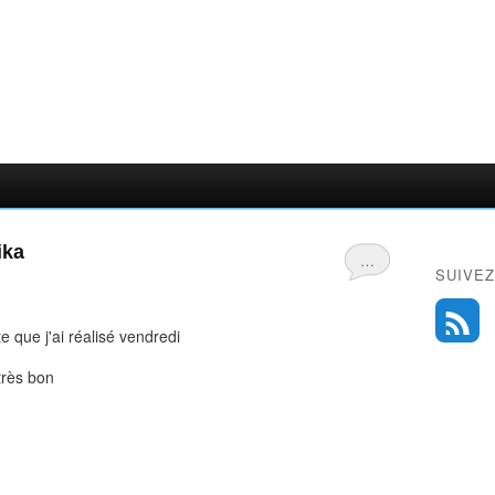
ika
…
SUIVEZ
 que j'ai réalisé vendredi
 très bon