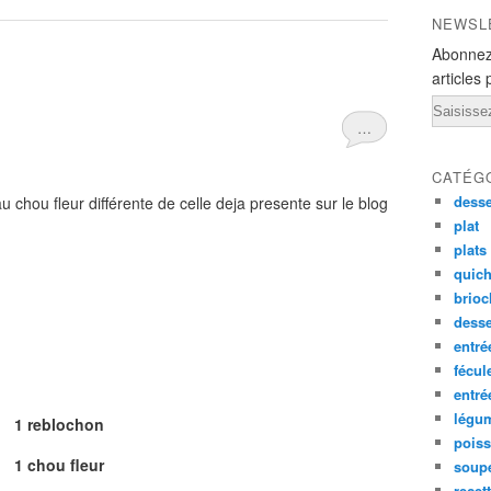
NEWSL
Abonnez
articles 
Email
…
CATÉG
desse
 au chou fleur différente de celle deja presente sur le blog
plat
plats
quich
brioc
dess
entré
fécul
entr
légu
1 reblochon
pois
1 chou fleur
soup
recet