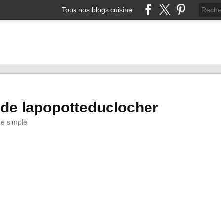
Tous nos blogs cuisine
 de lapopotteduclocher
ne simple