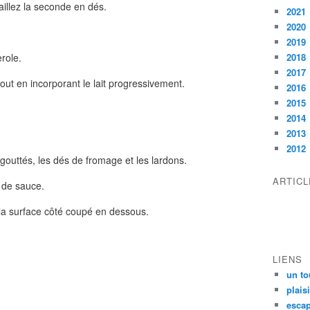
taillez la seconde en dés.
2021
2020
2019
role.
2018
2017
tout en incorporant le lait progressivement.
2016
2015
2014
2013
2012
outtés, les dés de fromage et les lardons.
ARTIC
 de sauce.
 la surface côté coupé en dessous.
LIENS
un to
plais
escap