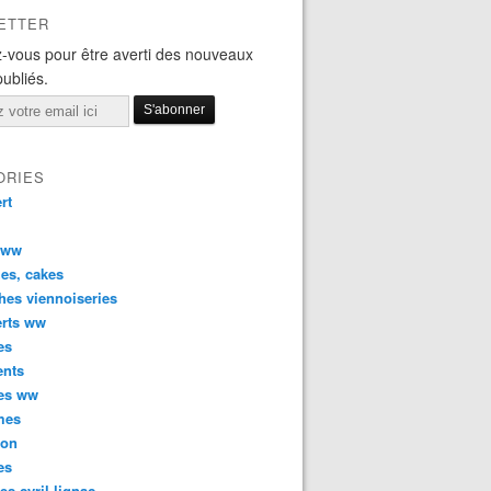
ETTER
-vous pour être averti des nouveaux
publiés.
ORIES
rt
 ww
es, cakes
hes viennoiseries
erts ww
es
ents
ées ww
mes
son
es
tes cyril lignac