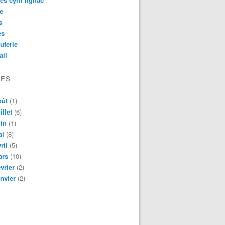
e
s
es
uterie
ail
VES
oût
(1)
illet
(6)
in
(1)
ai
(8)
ril
(5)
ars
(10)
vrier
(2)
nvier
(2)