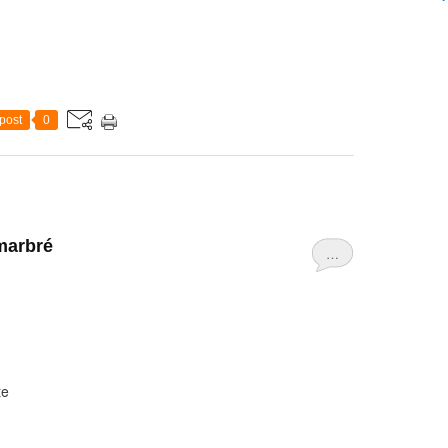
post
0
 marbré
…
te