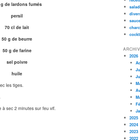
 g de lardons fumés
salad
diver
persil
sauc
70 cl de lait
charc
cockt
50 g de beurre
ARCHI
50 g de farine
2026
sel poivre
A
Ju
huile
Ju
M
c les tiges.
Av
.
M
Fé
 à sec 2 minutes sur feu vif.
Ja
2025
2024
2023
2022