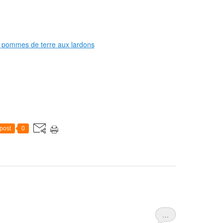
post
0
…