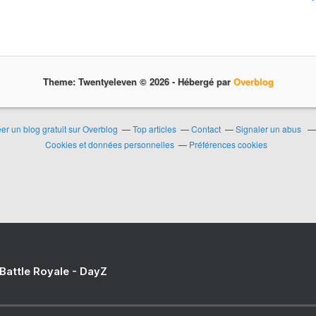
Theme: Twentyeleven © 2026 -
Hébergé par
Overblog
er un blog gratuit sur Overblog
Top articles
Contact
Signaler un abus
Cookies et données personnelles
Préférences cookies
 Battle Royale - DayZ