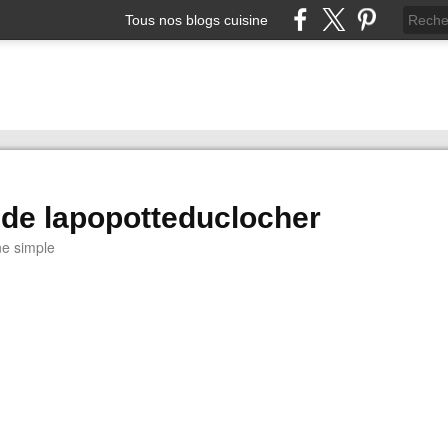
Tous nos blogs cuisine
 de lapopotteduclocher
ne simple