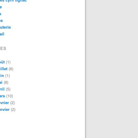
e
s
es
uterie
ail
VES
oût
(1)
illet
(6)
in
(1)
ai
(8)
ril
(5)
ars
(10)
vrier
(2)
nvier
(2)