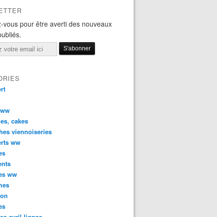
ETTER
-vous pour être averti des nouveaux
publiés.
ORIES
rt
 ww
es, cakes
hes viennoiseries
erts ww
es
ents
ées ww
mes
son
es
tes cyril lignac