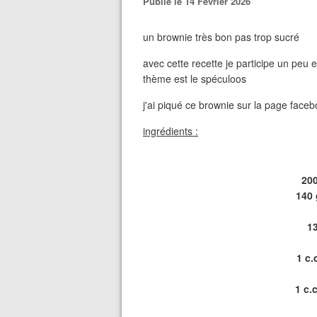
Publié le 14 Février 2026
un brownie très bon pas trop sucré
avec cette recette je participe un peu 
thème est le spéculoos
j'ai piqué ce brownie sur la page faceb
ingrédients :
200
140 
1
1 c.
1 c.