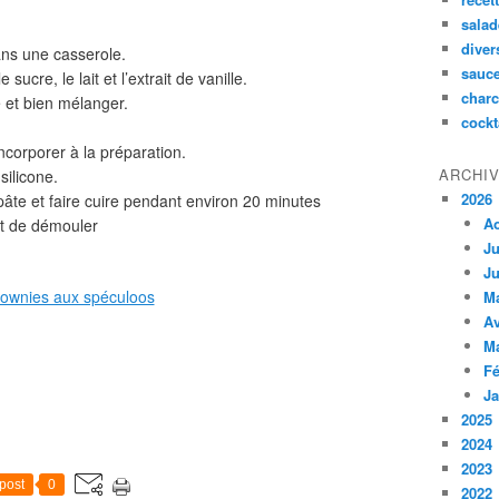
salad
diver
dans une casserole.
sauc
ucre, le lait et l’extrait de vanille.
charc
 et bien mélanger.
cockt
corporer à la préparation.
ARCHI
silicone.
2026
pâte et faire cuire pendant environ 20 minutes
A
nt de démouler
Ju
Ju
M
Av
M
Fé
Ja
2025
2024
2023
post
0
2022