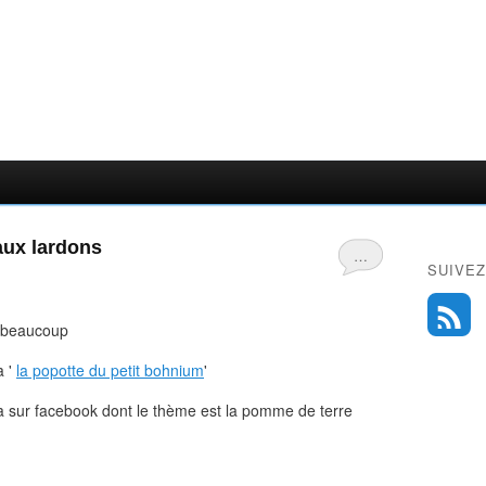
aux lardons
…
SUIVEZ
e beaucoup
a '
la popotte du petit bohnium
'
nia sur facebook dont le thème est la pomme de terre