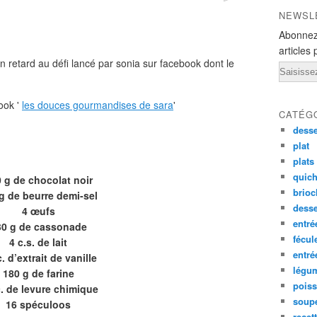
NEWSL
Abonnez
articles 
en retard au défi lancé par sonia sur facebook dont le
Email
ook '
les douces gourmandises de sara
'
CATÉG
desse
plat
plats
quich
 g de chocolat noir
brioc
g de beurre demi-sel
dess
4 œufs
entré
30 g de cassonade
fécul
4 c.s. de lait
entr
c. d’extrait de vanille
légu
180 g de farine
pois
c. de levure chimique
soup
16 spéculoos
recet