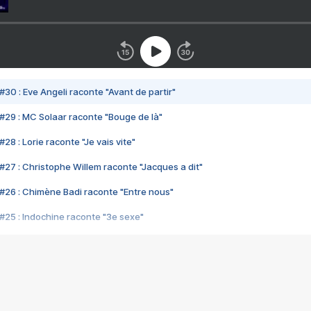
#30 : Eve Angeli raconte "Avant de partir"
#29 : MC Solaar raconte "Bouge de là"
28 : Lorie raconte "Je vais vite"
#27 : Christophe Willem raconte "Jacques a dit"
#26 : Chimène Badi raconte "Entre nous"
#25 : Indochine raconte "3e sexe"
#24 : Zaho raconte "C'est chelou"
#23 : Patrick Bruel raconte "Au café des délices"
#22 : Kyo raconte "Le chemin"