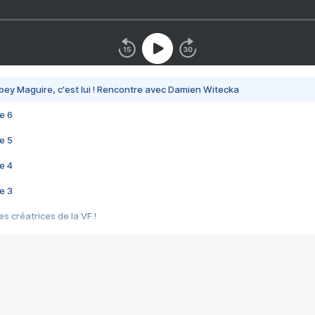
bey Maguire, c'est lui ! Rencontre avec Damien Witecka
e 6
e 5
e 4
e 3
s créatrices de la VF !
e 2
e 1
e Mektoub My Love arrive enfin ! Rencontre avec Shaïn Boumedine et Sal