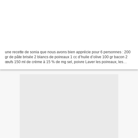
une recette de sonia que nous avons bien apprécie pour 6 personnes : 200
gr de pâte brisée 2 blancs de poireaux 1 cc d’huile d’olive 100 gr bacon 2
œufs 150 ml de crème à 15 % de mg sel, poivre Laver les poireaux, les
couper en rondelles. Dans une sauteuse...