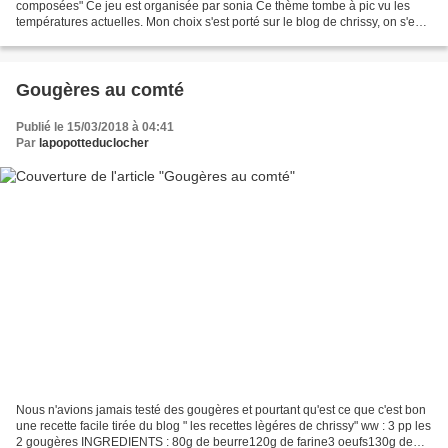
composées" Ce jeu est organisée par sonia Ce thème tombe à pic vu les
températures actuelles. Mon choix s'est porté sur le blog de chrissy, on s'est
régalé, une recette vite faite ww...
Gougères au comté
Publié le 15/03/2018 à 04:41
Par
lapopotteduclocher
Nous n'avions jamais testé des gougères et pourtant qu'est ce que c'est bon
une recette facile tirée du blog " les recettes lègéres de chrissy" ww : 3 pp les
2 gougères INGREDIENTS : 80g de beurre120g de farine3 oeufs130g de