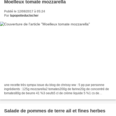
Moelleux tomate mozzarella
Publié le 12/08/2017 à 05:24
Par
lapopotteduclocher
une recette très sympa issue du blog de chrissy ww : 5 pp par personne
ingrédients : 125g mozzarella2 tomates200g de farine20g de concentré de
tomates80g de beurre 41 %3 oeufs5 cl de crème liquide 5 %1 cs de
moutarde1/2 sachet de levuresel, poivre prechauffer...
Salade de pommes de terre ail et fines herbes