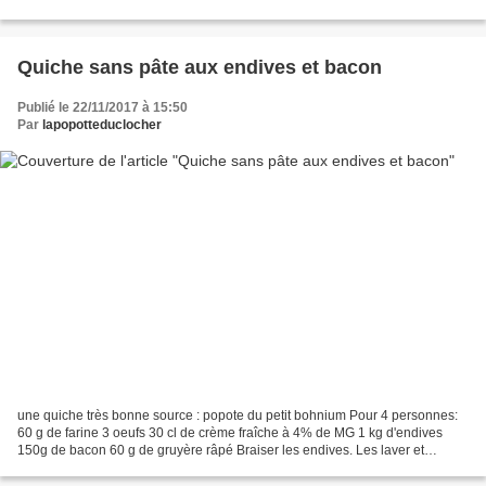
comté1cc de sel, poivre150g...
Quiche sans pâte aux endives et bacon
Publié le 22/11/2017 à 15:50
Par
lapopotteduclocher
une quiche très bonne source : popote du petit bohnium Pour 4 personnes:
60 g de farine 3 oeufs 30 cl de crème fraîche à 4% de MG 1 kg d'endives
150g de bacon 60 g de gruyère râpé Braiser les endives. Les laver et
enlever la partie amère. Les couper en...