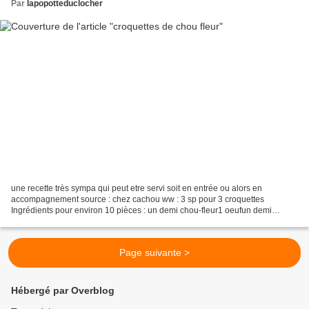
Par
lapopotteduclocher
une recette très sympa qui peut etre servi soit en entrée ou alors en
accompagnement source : chez cachou ww : 3 sp pour 3 croquettes
Ingrédients pour environ 10 pièces : un demi chou-fleur1 oeufun demi
oignon20 g de fromage râpé25 g de parmesan râpé30...
Page suivante >
Hébergé par Overblog