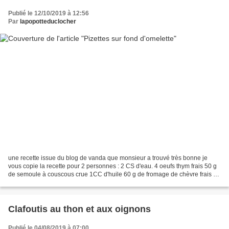
Publié le 12/10/2019 à 12:56
Par
lapopotteduclocher
une recette issue du blog de vanda que monsieur a trouvé très bonne je
vous copie la recette pour 2 personnes : 2 CS d'eau. 4 oeufs thym frais 50 g
de semoule à couscous crue 1CC d'huile 60 g de fromage de chèvre frais 6
CS de coulis de tomate maison...
Clafoutis au thon et aux oignons
Publié le 04/08/2019 à 07:00