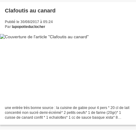
Clafoutis au canard
Publié le 30/08/2017 à 05:24
Par
lapopotteduclocher
une entrée très bonne source : la cuisine de gabie pour 4 pers * 20 cl de lait
concentré non sucré demi-écrémé* 2 petits oeufs* 1 de farine (20gr)* 1
cuisse de canard confit * 1 echalottes* 1 cc de sauce basque xista* 8
tranches de magret de canard confit*...