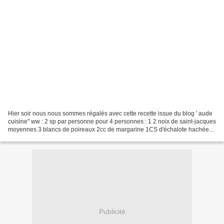
Hier soir nous nous sommes régalés avec cette recette issue du blog ' aude
cuisine" ww : 2 sp par personne pour 4 personnes : 1 2 noix de saint-jacques
moyennes 3 blancs de poireaux 2cc de margarine 1CS d'échalote hachée
50ml de vin blanc sec 120g de...
Publicité