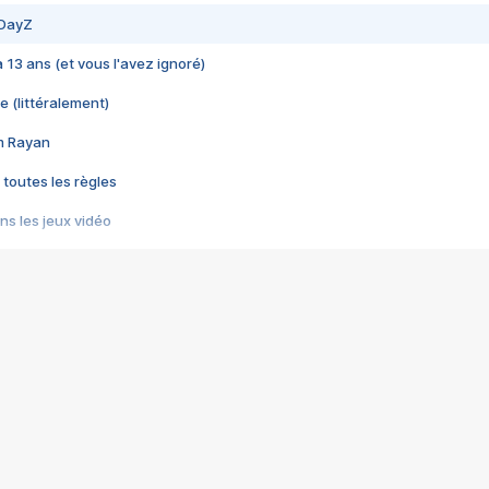
 DayZ
 a 13 ans (et vous l'avez ignoré)
e (littéralement)
im Rayan
 toutes les règles
s les jeux vidéo
us choquant de Rockstar ? - Le scandale BULLY
e plus moche de Steam
du RÊVE tourne au CAUCHEMAR
pendant 8 heures
it… à tort
umiliés par un jeu vidéo