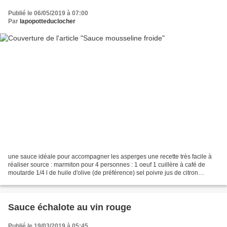
Publié le 06/05/2019 à 07:00
Par
lapopotteduclocher
une sauce idéale pour accompagner les asperges une recette très facile à
réaliser source : marmiton pour 4 personnes : 1 oeuf 1 cuillère à café de
moutarde 1/4 l de huile d'olive (de préférence) sel poivre jus de citron
Cassez l'oeuf en séparant le blanc...
Sauce échalote au vin rouge
Publié le 19/03/2019 à 05:45