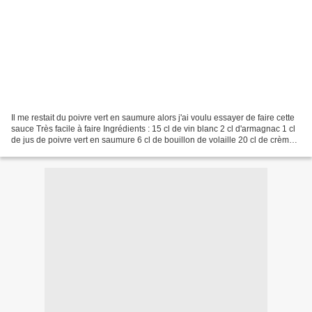
Il me restait du poivre vert en saumure alors j'ai voulu essayer de faire cette
sauce Très facile à faire Ingrédients : 15 cl de vin blanc 2 cl d'armagnac 1 cl
de jus de poivre vert en saumure 6 cl de bouillon de volaille 20 cl de crème
fraiche liquide...