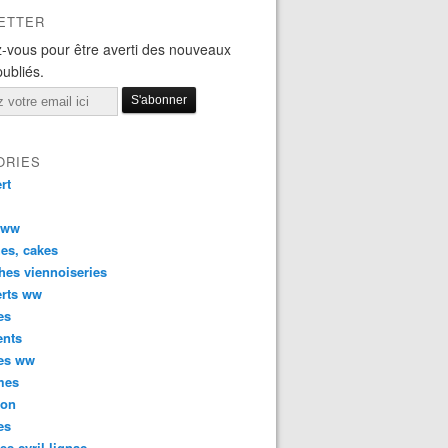
ETTER
-vous pour être averti des nouveaux
publiés.
ORIES
rt
 ww
es, cakes
hes viennoiseries
erts ww
es
ents
ées ww
mes
son
es
tes cyril lignac