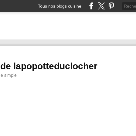
Tous nos blogs cuisine
 de lapopotteduclocher
ne simple