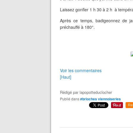
Laissez gonfler 1 h 30 à 2 h à tempér
Après ce temps, badigeonnez de jau
préchauffé à 180°.
Voir les commentaires
[Haut]
Rédigé par
lapopotteduclocher
Publié dans
#brioches viennoiseries
Re