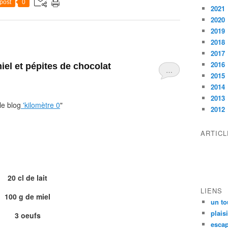
post
0
2021
2020
2019
2018
2017
2016
miel et pépites de chocolat
…
2015
2014
2013
le blog
'kilomètre 0
"
2012
ARTIC
20 cl de lait
LIENS
100 g de miel
un to
plais
3 oeufs
escap