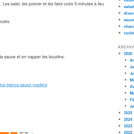
Les saler, les poivrer et les faire cuire 5 minutes à feu
salad
diver
sauc
nutes.
charc
cockt
ARCHI
2026
r la sauce et en napper les boudins.
A
Ju
Ju
M
Av
M
Fé
Ja
2025
2024
2023
2022