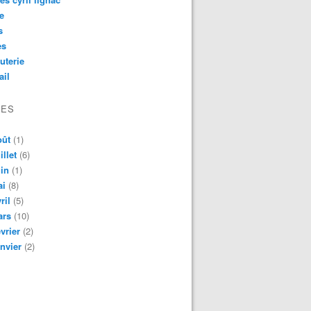
e
s
es
uterie
ail
VES
oût
(1)
illet
(6)
in
(1)
ai
(8)
ril
(5)
ars
(10)
vrier
(2)
nvier
(2)