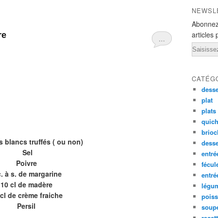
NEWSL
Abonnez
articles 
re
…
Email
CATÉG
desse
plat
plats
quich
brioc
 blancs truffés
( ou non)
dess
Sel
entré
Poivre
fécul
c. à s. de margarine
entr
10 cl de madère
légu
cl de crème fraiche
pois
Persil
soup
recet