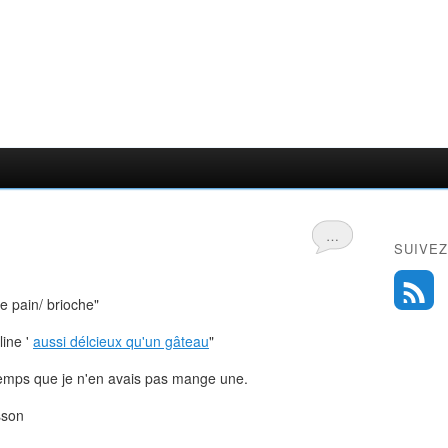
…
SUIVEZ
le pain/ brioche"
line '
aussi délcieux qu'un gâteau
"
gtemps que je n'en avais pas mange une.
sson