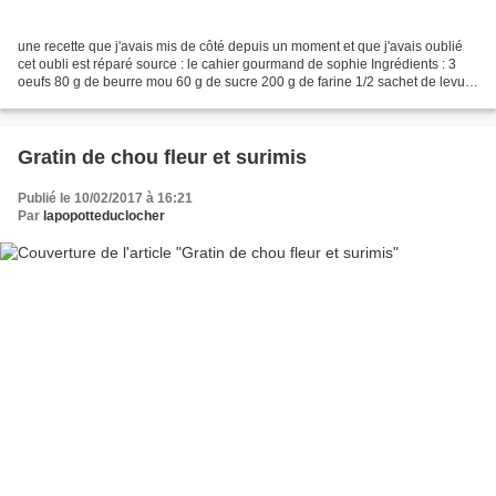
une recette que j'avais mis de côté depuis un moment et que j'avais oublié
cet oubli est réparé source : le cahier gourmand de sophie Ingrédients : 3
oeufs 80 g de beurre mou 60 g de sucre 200 g de farine 1/2 sachet de levure
chimique 5 cl de lait 100...
Gratin de chou fleur et surimis
Publié le 10/02/2017 à 16:21
Par
lapopotteduclocher