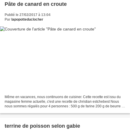
Pâte de canard en croute
Publié le 27/02/2017 à 13:04
Par
lapopotteduclocher
Même en vacances, nous continuons de cuisiner. Cette recette est issu du
magasine femme actuelle, c'est une recette de christian estchebest Nous
nous sommes régalés pour 4 personnes : 500 g de farine 200 g de beurre 2
jaunes d'oeufs 18 cl de lait 10 g...
terrine de poisson selon gabie