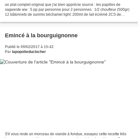
un plat complet original que j'ai bien apprécie source : les papilles de
sagweste ww : 5 pp par personne pour 2 personnes : 1/2 choufleur (500gr)
12 bâtonnets de surimis béchamel light: 200ml de lait écrémé 2CS de
maïzena 1/2 cube de légumes Cuire les...
Emincé à la bourguignonne
Publié le 09/02/2017 à 15:42
Par
lapopotteduclocher
S'il vous reste un morceau de viande à fondue, essayez cette recette très