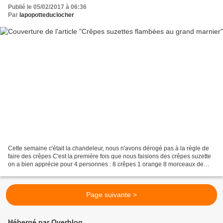
Publié le 05/02/2017 à 06:36
Par
lapopotteduclocher
Cette semaine c'était la chandeleur, nous n'avons dérogé pas à la règle de
faire des crêpes C'est la première fois que nous faisions des crêpes suzette
on a bien apprécie pour 4 personnes : 8 crêpes 1 orange 8 morceaux de
sucre 10 cl de cognac 20 cl de...
Page suivante >
Hébergé par Overblog