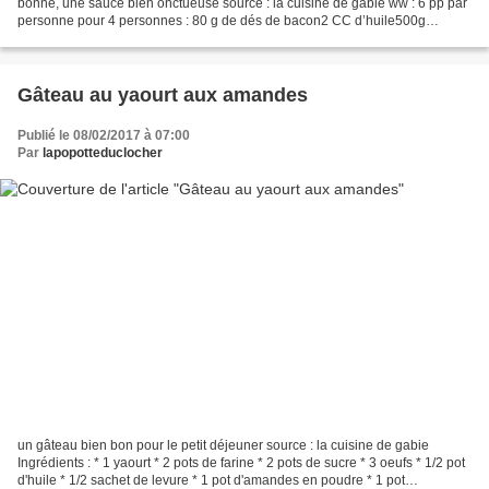
bonne, une sauce bien onctueuse source : la cuisine de gabie ww : 6 pp par
personne pour 4 personnes : 80 g de dés de bacon2 CC d’huile500g
d’émincé de steak de boeuf1 oignon1 Cs...
Gâteau au yaourt aux amandes
Publié le 08/02/2017 à 07:00
Par
lapopotteduclocher
un gâteau bien bon pour le petit déjeuner source : la cuisine de gabie
Ingrédients : * 1 yaourt * 2 pots de farine * 2 pots de sucre * 3 oeufs * 1/2 pot
d'huile * 1/2 sachet de levure * 1 pot d'amandes en poudre * 1 pot