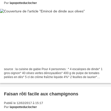
Par
lapopotteduclocher
source : la cuisine de gabie Pour 4 personnes : * 4 escalopes de dinde* 1
gros oignon* 40 olives vertes dénoyautées* 400 g de pulpe de tomates
pelées en dés* 5 cl de crème fraîche liquide 4%* 2 feuilles de laurier*
origan* 2 cc d'huile* Sel et poivre...
Faisan rôti facile aux champignons
Publié le 12/02/2017 à 15:17
Par
lapopotteduclocher