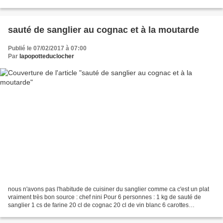
d'amandes effilées * 1 cs de rhum...
sauté de sanglier au cognac et à la moutarde
Publié le 07/02/2017 à 07:00
Par
lapopotteduclocher
nous n'avons pas l'habitude de cuisiner du sanglier comme ca c'est un plat
vraiment très bon source : chef nini Pour 6 personnes : 1 kg de sauté de
sanglier 1 cs de farine 20 cl de cognac 20 cl de vin blanc 6 carottes
moyennes 6 petites pommes de terre...