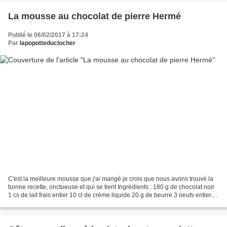
La mousse au chocolat de pierre Hermé
Publié le 06/02/2017 à 17:24
Par
lapopotteduclocher
C'est la meilleure mousse que j'ai mangé je crois que nous avons trouvé la
bonne recette, onctueuse et qui se tient Ingrédients : 180 g de chocolat noir
1 cs de lait frais entier 10 cl de crème liquide 20 g de beurre 3 oeufs entiers
15 g de sucre semoule...