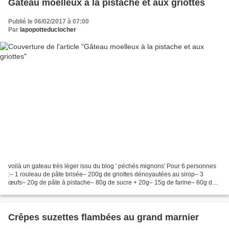
Gâteau moelleux à la pistache et aux griottes
Publié le 06/02/2017 à 07:00
Par
lapopotteduclocher
voilà un gateau très lèger issu du blog ' péchés mignons' Pour 6 personnes
:– 1 rouleau de pâte brisée– 200g de griottes dénoyautées au sirop– 3
œufs– 20g de pâte à pistache– 80g de sucre + 20g– 15g de farine– 60g de
fécule– Sucre glace pour la présentation....
Crêpes suzettes flambées au grand marnier