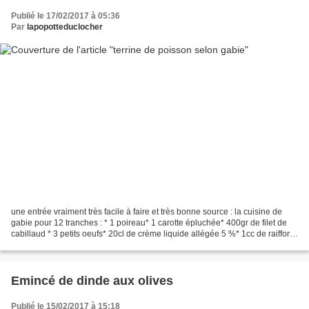
Publié le 17/02/2017 à 05:36
Par
lapopotteduclocher
une entrée vraiment très facile à faire et très bonne source : la cuisine de
gabie pour 12 tranches : * 1 poireau* 1 carotte épluchée* 400gr de filet de
cabillaud * 3 petits oeufs* 20cl de crème liquide allégée 5 %* 1cc de raiffort *
1cc de sel* poivre...
Emincé de dinde aux olives
Publié le 15/02/2017 à 15:18