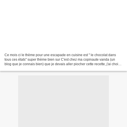
Ce mois ci le thème pour une escapade en cuisine est " le chocolat dans
tous ces états" super thème bien sur C'est chez ma copinaute vanda (un
blog que je connais bien) que je devais aller piocher cette recette, j'ai choisi
ce fondant. C'est très vraiment...