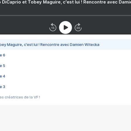
 DiCaprio et Tobey Maguire, c'est lui ! Rencontre avec Dam
bey Maguire, c'est lui ! Rencontre avec Damien Witecka
e 6
e 5
e 4
e 3
s créatrices de la VF !
e 2
e 1
e Mektoub My Love arrive enfin ! Rencontre avec Shaïn Boumedine et Sal