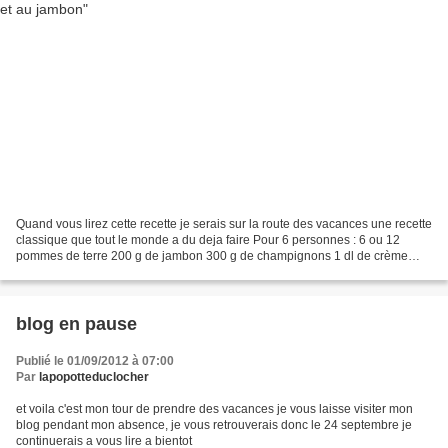
Quand vous lirez cette recette je serais sur la route des vacances une recette
classique que tout le monde a du deja faire Pour 6 personnes : 6 ou 12
pommes de terre 200 g de jambon 300 g de champignons 1 dl de crème
fraiche 100 g de beurre sel, poivre...
blog en pause
Publié le 01/09/2012 à 07:00
Par
lapopotteduclocher
et voila c'est mon tour de prendre des vacances je vous laisse visiter mon
blog pendant mon absence, je vous retrouverais donc le 24 septembre je
continuerais a vous lire a bientot