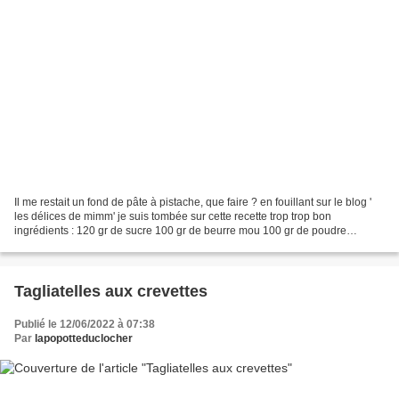
Il me restait un fond de pâte à pistache, que faire ? en fouillant sur le blog '
les délices de mimm' je suis tombée sur cette recette trop trop bon
ingrédients : 120 gr de sucre 100 gr de beurre mou 100 gr de poudre
d’amandes 40 gr de farine 3 œufs 100...
Tagliatelles aux crevettes
Publié le 12/06/2022 à 07:38
Par
lapopotteduclocher