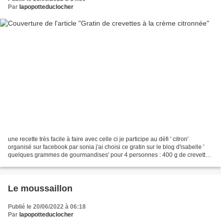
Par
lapopotteduclocher
une recette très facile à faire avec celle ci je participe au défi ' citron'
organisé sur facebook par sonia j'ai choisi ce gratin sur le blog d'isabelle '
quelques grammes de gourmandises' pour 4 personnes : 400 g de crevettes
100 g de fromage râpé 20...
Le moussaillon
Publié le 20/06/2022 à 06:18
Par
lapopotteduclocher