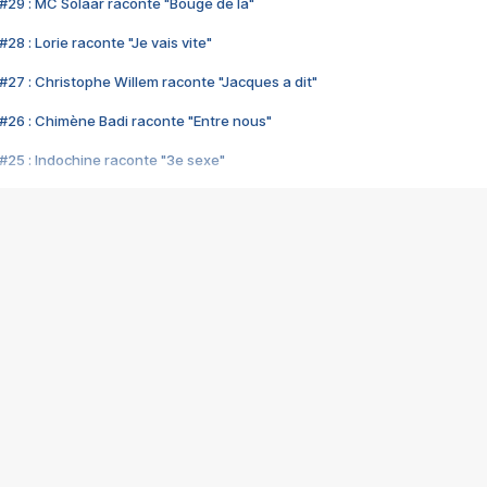
#29 : MC Solaar raconte "Bouge de là"
28 : Lorie raconte "Je vais vite"
#27 : Christophe Willem raconte "Jacques a dit"
#26 : Chimène Badi raconte "Entre nous"
#25 : Indochine raconte "3e sexe"
#24 : Zaho raconte "C'est chelou"
#23 : Patrick Bruel raconte "Au café des délices"
#22 : Kyo raconte "Le chemin"
#21 : Nolwenn Leroy raconte "Cassé"
#20 : Patrick Hernandez raconte "Born to be alive"
#19 : Lorie raconte "Près de moi"
#18 : Michael Jones raconte "A nos actes manqués" (avec Jean-Jacque
#17 : Khaled raconte "Aïcha"