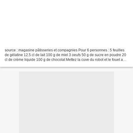
source : magasine pâtisseries et compagnies Pour 6 personnes : 5 feuilles
de gélatine 12.5 cl de lait 100 g de miel 3 oeufs 50 g de sucre en poudre 20
cl de crème liquide 100 g de chocolat Mettez la cuve du robot et le fouet au
réfrigérateur et laissez...