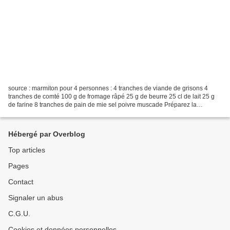
source : marmiton pour 4 personnes : 4 tranches de viande de grisons 4
tranches de comté 100 g de fromage râpé 25 g de beurre 25 cl de lait 25 g
de farine 8 tranches de pain de mie sel poivre muscade Préparez la
béchamel : faites fondre doucement le beurre...
Hébergé par Overblog
Top articles
Pages
Contact
Signaler un abus
C.G.U.
Cookies et données personnelles