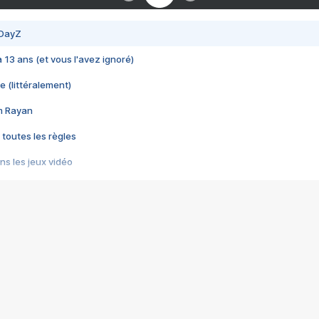
 DayZ
 a 13 ans (et vous l'avez ignoré)
e (littéralement)
im Rayan
 toutes les règles
s les jeux vidéo
us choquant de Rockstar ? - Le scandale BULLY
e plus moche de Steam
du RÊVE tourne au CAUCHEMAR
pendant 8 heures
it… à tort
umiliés par un jeu vidéo