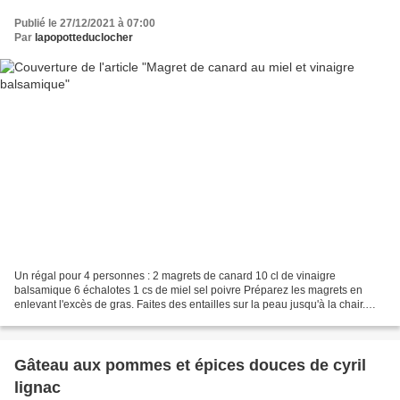
Publié le 27/12/2021 à 07:00
Par
lapopotteduclocher
Un régal pour 4 personnes : 2 magrets de canard 10 cl de vinaigre
balsamique 6 échalotes 1 cs de miel sel poivre Préparez les magrets en
enlevant l'excès de gras. Faites des entailles sur la peau jusqu'à la chair.
Salez et poivrez Faites chauffer une...
Gâteau aux pommes et épices douces de cyril
lignac