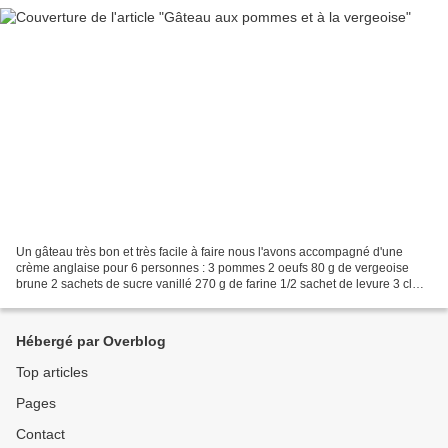
Un gâteau très bon et très facile à faire nous l'avons accompagné d'une
crème anglaise pour 6 personnes : 3 pommes 2 oeufs 80 g de vergeoise
brune 2 sachets de sucre vanillé 270 g de farine 1/2 sachet de levure 3 cl
d'huile 15 cl de lait sel pour le croustillant...
Hébergé par Overblog
Top articles
Pages
Contact