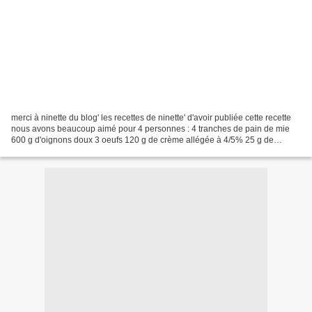
merci à ninette du blog' les recettes de ninette' d'avoir publiée cette recette
nous avons beaucoup aimé pour 4 personnes : 4 tranches de pain de mie
600 g d'oignons doux 3 oeufs 120 g de crème allégée à 4/5% 25 g de
gruyère râpé Sel, poivre, muscade...