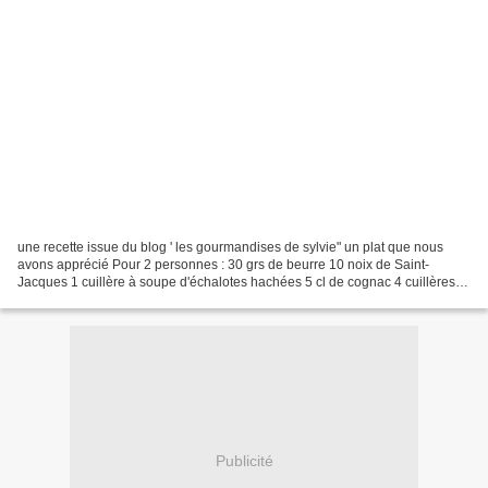
une recette issue du blog ' les gourmandises de sylvie" un plat que nous
avons apprécié Pour 2 personnes : 30 grs de beurre 10 noix de Saint-
Jacques 1 cuillère à soupe d'échalotes hachées 5 cl de cognac 4 cuillères à
soupe de crème fraîche 100 grs de...
Publicité