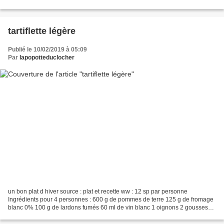
(pour 4 personnes) 20cl de...
tartiflette légère
Publié le 10/02/2019 à 05:09
Par
lapopotteduclocher
un bon plat d hiver source : plat et recette ww : 12 sp par personne
Ingrédients pour 4 personnes : 600 g de pommes de terre 125 g de fromage
blanc 0% 100 g de lardons fumés 60 ml de vin blanc 1 oignons 2 gousses
d’ail 1 pincée de muscade 200 g de reblochon...