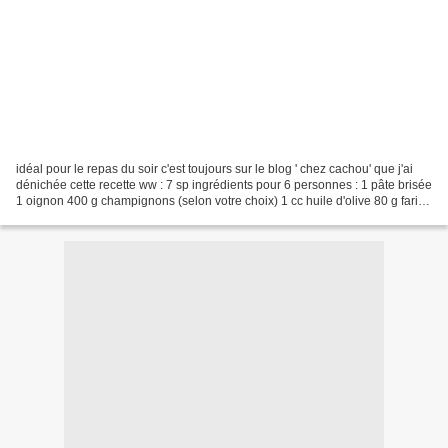
idéal pour le repas du soir c'est toujours sur le blog ' chez cachou' que j'ai
dénichée cette recette ww : 7 sp ingrédients pour 6 personnes : 1 pâte brisée
1 oignon 400 g champignons (selon votre choix) 1 cc huile d'olive 80 g farine
2 œufs 400 ml lait...