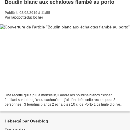
Boudin blanc aux échalotes flambé au porto
Publié le 03/02/2019 à 11:55
Par
lapopotteduclocher
Une recette qui a plu à monsieur, il adore les boudins blancs c'est en
fouillant sur le blog 'chez cachou' que j'ai dénichée cette recette pour 3
personnes : 3 boudins blancs 2 échalotes 10 cl de Porto 1 cs huile d olive
Sel et poivre Dans une poêle faire...
Hébergé par Overblog