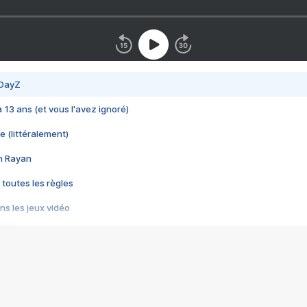
 DayZ
 a 13 ans (et vous l'avez ignoré)
e (littéralement)
im Rayan
 toutes les règles
s les jeux vidéo
us choquant de Rockstar ? - Le scandale BULLY
e plus moche de Steam
du RÊVE tourne au CAUCHEMAR
pendant 8 heures