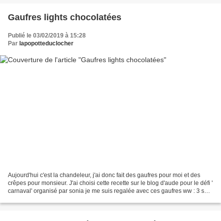
Gaufres lights chocolatées
Publié le 03/02/2019 à 15:28
Par
lapopotteduclocher
Aujourd'hui c'est la chandeleur, j'ai donc fait des gaufres pour moi et des
crêpes pour monsieur. J'ai choisi cette recette sur le blog d'aude pour le défi '
carnaval' organisé par sonia je me suis regalée avec ces gaufres ww : 3 sp
pour 2 gaufres ingrédients...