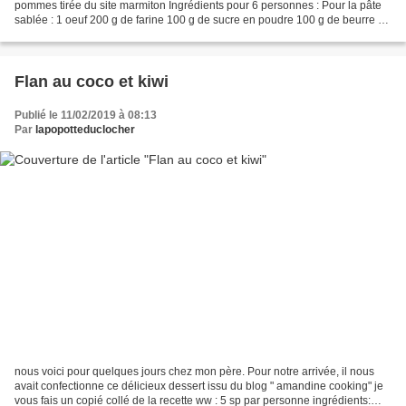
pommes tirée du site marmiton Ingrédients pour 6 personnes : Pour la pâte
sablée : 1 oeuf 200 g de farine 100 g de sucre en poudre 100 g de beurre 1
pincée de sel Pour la garniture :...
Flan au coco et kiwi
Publié le 11/02/2019 à 08:13
Par
lapopotteduclocher
nous voici pour quelques jours chez mon père. Pour notre arrivée, il nous
avait confectionne ce délicieux dessert issu du blog " amandine cooking" je
vous fais un copié collé de la recette ww : 5 sp par personne ingrédients: