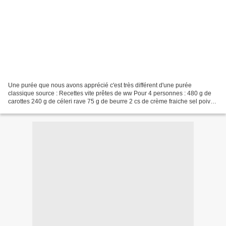
Une purée que nous avons apprécié c'est très différent d'une purée
classique source : Recettes vite prêtes de ww Pour 4 personnes : 480 g de
carottes 240 g de céleri rave 75 g de beurre 2 cs de crème fraiche sel poivre
Peler les carottes puis les couper...