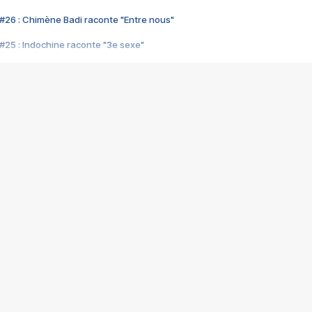
#26 : Chimène Badi raconte "Entre nous"
#25 : Indochine raconte "3e sexe"
#24 : Zaho raconte "C'est chelou"
#23 : Patrick Bruel raconte "Au café des délices"
#22 : Kyo raconte "Le chemin"
#21 : Nolwenn Leroy raconte "Cassé"
#20 : Patrick Hernandez raconte "Born to be alive"
#19 : Lorie raconte "Près de moi"
#18 : Michael Jones raconte "A nos actes manqués" (avec Jean-Jacque
#17 : Khaled raconte "Aïcha"
#16 : Corneille raconte "Parce qu'on vient de loin"
#15 : Indochine raconte "L'aventurier"