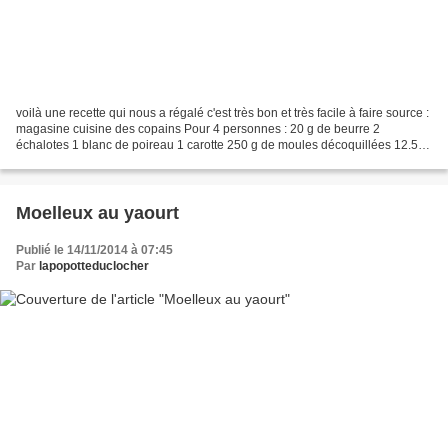
voilà une recette qui nous a régalé c'est très bon et très facile à faire source :
magasine cuisine des copains Pour 4 personnes : 20 g de beurre 2
échalotes 1 blanc de poireau 1 carotte 250 g de moules décoquillées 12.5 cl
de vin blanc 15 cl de crème...
Moelleux au yaourt
Publié le 14/11/2014 à 07:45
Par
lapopotteduclocher