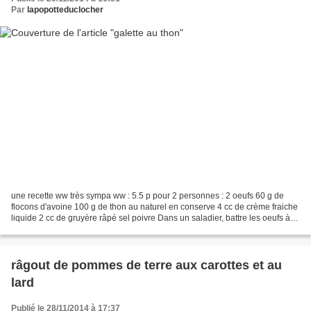
Par
lapopotteduclocher
une recette ww très sympa ww : 5.5 p pour 2 personnes : 2 oeufs 60 g de
flocons d'avoine 100 g de thon au naturel en conserve 4 cc de crème fraiche
liquide 2 cc de gruyère râpé sel poivre Dans un saladier, battre les oeufs à la
fourchette. Ajoutez les...
râgout de pommes de terre aux carottes et au
lard
Publié le 28/11/2014 à 17:37