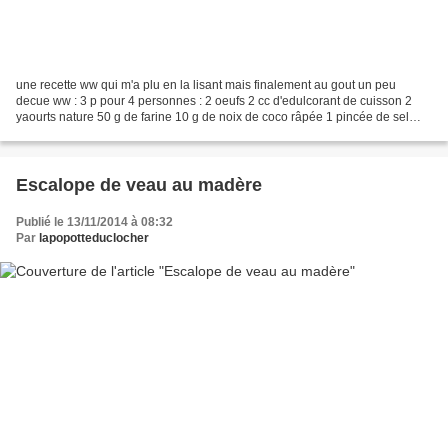
une recette ww qui m'a plu en la lisant mais finalement au gout un peu
decue ww : 3 p pour 4 personnes : 2 oeufs 2 cc d'edulcorant de cuisson 2
yaourts nature 50 g de farine 10 g de noix de coco râpée 1 pincée de sel
Préchauffer le four th .7. Séparer...
Escalope de veau au madère
Publié le 13/11/2014 à 08:32
Par
lapopotteduclocher