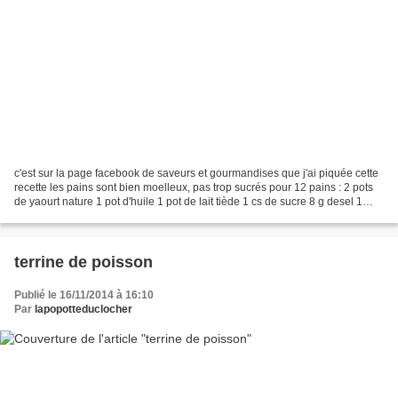
c'est sur la page facebook de saveurs et gourmandises que j'ai piquée cette
recette les pains sont bien moelleux, pas trop sucrés pour 12 pains : 2 pots
de yaourt nature 1 pot d'huile 1 pot de lait tiède 1 cs de sucre 8 g desel 1
sachet de levure chimique...
terrine de poisson
Publié le 16/11/2014 à 16:10
Par
lapopotteduclocher