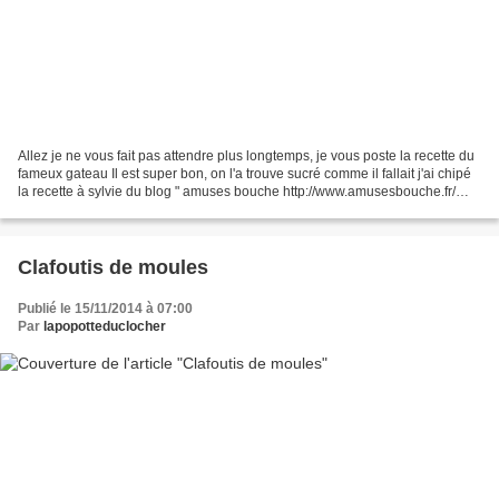
Allez je ne vous fait pas attendre plus longtemps, je vous poste la recette du
fameux gateau Il est super bon, on l'a trouve sucré comme il fallait j'ai chipé
la recette à sylvie du blog " amuses bouche http://www.amusesbouche.fr/
pour 6 personnes : pour...
Clafoutis de moules
Publié le 15/11/2014 à 07:00
Par
lapopotteduclocher