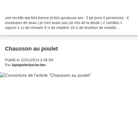
une recette ww très bonne et très gouteuse ww : 3 pp pour 4 personnes : 4
escalopes de veau ( je n'en avais pas j'ai mis de la dinde ) 2 carottes 1
oignon 1 cc de romarin 6 cl de madère 10 cl de bouillon de volaille
dégraissé 4 cc de crème fraiche sel...
Chausson au poulet
Publié le 12/11/2014 à 06:09
Par
lapopotteduclocher