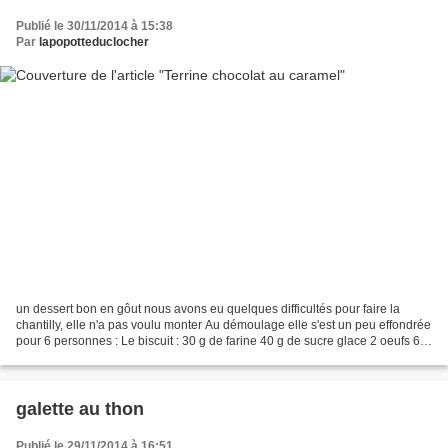
Publié le 30/11/2014 à 15:38
Par
lapopotteduclocher
un dessert bon en gôut nous avons eu quelques difficultés pour faire la
chantilly, elle n'a pas voulu monter Au démoulage elle s'est un peu effondrée
pour 6 personnes : Le biscuit : 30 g de farine 40 g de sucre glace 2 oeufs 60
g de chocolat noir 50 g...
galette au thon
Publié le 29/11/2014 à 16:51