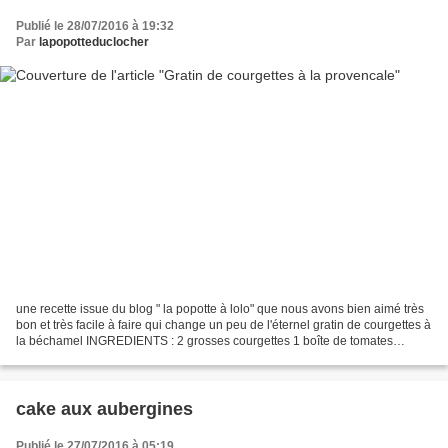
Publié le 28/07/2016 à 19:32
Par
lapopotteduclocher
une recette issue du blog " la popotte à lolo" que nous avons bien aimé très
bon et très facile à faire qui change un peu de l'éternel gratin de courgettes à
la béchamel INGREDIENTS : 2 grosses courgettes 1 boîte de tomates
pelées ou 6 belles tomates...
cake aux aubergines
Publié le 27/07/2016 à 05:19