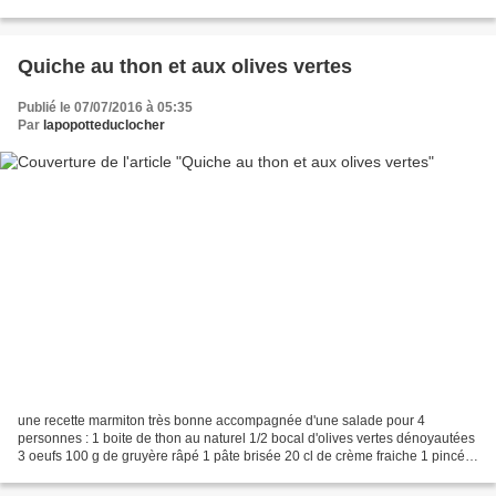
jambon 100 g de mimolette...
Quiche au thon et aux olives vertes
Publié le 07/07/2016 à 05:35
Par
lapopotteduclocher
une recette marmiton très bonne accompagnée d'une salade pour 4
personnes : 1 boite de thon au naturel 1/2 bocal d'olives vertes dénoyautées
3 oeufs 100 g de gruyère râpé 1 pâte brisée 20 cl de crème fraiche 1 pincée
de sel 1 pincée de poivre muscade...