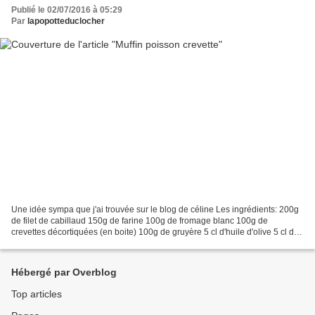
Publié le 02/07/2016 à 05:29
Par
lapopotteduclocher
Une idée sympa que j'ai trouvée sur le blog de céline Les ingrédients: 200g
de filet de cabillaud 150g de farine 100g de fromage blanc 100g de
crevettes décortiquées (en boite) 100g de gruyère 5 cl d'huile d'olive 5 cl de
lait 1/2 sachet de levure chimique...
Hébergé par Overblog
Top articles