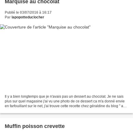
Marquise au chocolat
Publié le 03/07/2016 à 16:17
Par
lapopotteduclocher
Il y a bien longtemps que je n'avais pas un dessert au chocolat. Je ne sais
plus sur quel magasine j'ai vu une photo de ce dessert ca m'a donné envie
en farfouillant sur le net, j'ai trouve cette recette chez géraldine du blog " aux
délices de géraldine...
Muffin poisson crevette