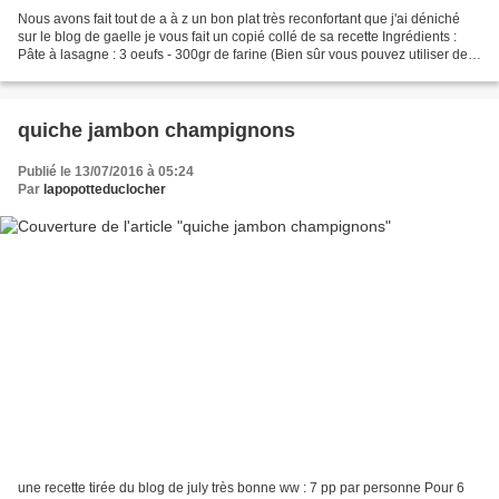
Nous avons fait tout de a à z un bon plat très reconfortant que j'ai déniché
sur le blog de gaelle je vous fait un copié collé de sa recette Ingrédients :
Pâte à lasagne : 3 oeufs - 300gr de farine (Bien sûr vous pouvez utiliser des
feuilles de lasagnes...
quiche jambon champignons
Publié le 13/07/2016 à 05:24
Par
lapopotteduclocher
une recette tirée du blog de july très bonne ww : 7 pp par personne Pour 6