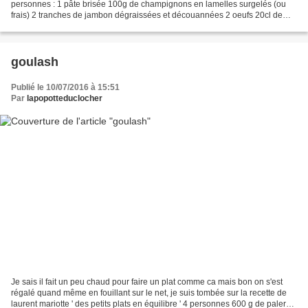
personnes : 1 pâte brisée 100g de champignons en lamelles surgelés (ou
frais) 2 tranches de jambon dégraissées et découannées 2 oeufs 20cl de
crème à 3%MG 1cc de beurre à 41%MG...
goulash
Publié le 10/07/2016 à 15:51
Par
lapopotteduclocher
Je sais il fait un peu chaud pour faire un plat comme ca mais bon on s'est
régalé quand même en fouillant sur le net, je suis tombée sur la recette de
laurent mariotte ' des petits plats en équilibre ' 4 personnes 600 g de paleron