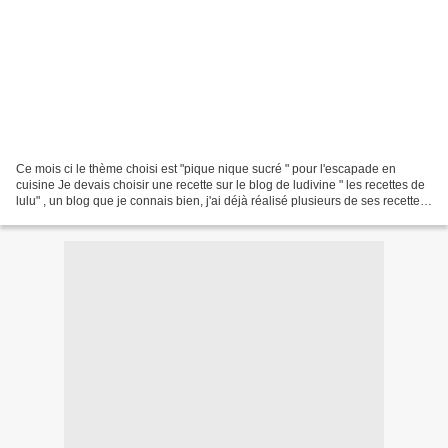
Ce mois ci le thème choisi est "pique nique sucré " pour l'escapade en
cuisine Je devais choisir une recette sur le blog de ludivine " les recettes de
lulu" , un blog que je connais bien, j'ai déjà réalisé plusieurs de ses recettes.
Thithoad du blog "...