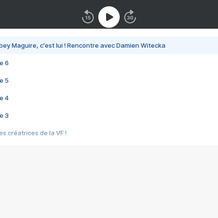
bey Maguire, c'est lui ! Rencontre avec Damien Witecka
e 6
e 5
e 4
e 3
s créatrices de la VF !
e 2
e 1
e Mektoub My Love arrive enfin ! Rencontre avec Shaïn Boumedine et Sal
i : après Toni en famille