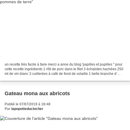
un recette très facile à faire merci a anne du blog 'papilles et pupilles " pour
cette recette ingrédients 1 rôti de porc dans le filet 3 échalotes hachées 250
ml de vin blanc 3 cuillerées à café de fond de volaille 1 belle branche d’
estragon 1 pincée...
Gateau mona aux abricots
Publié le 07/07/2019 à 18:48
Par
lapopotteduclocher