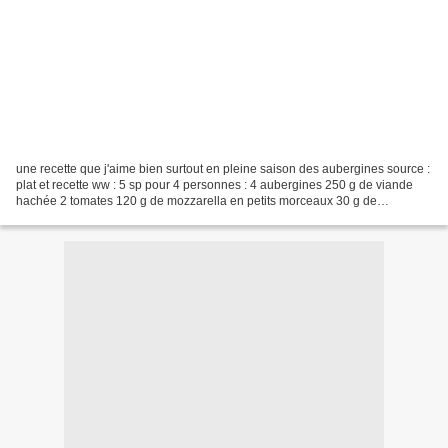
une recette que j'aime bien surtout en pleine saison des aubergines source :
plat et recette ww : 5 sp pour 4 personnes : 4 aubergines 250 g de viande
hachée 2 tomates 120 g de mozzarella en petits morceaux 30 g de
parmesan râpé 1 œuf 2 cuillères à café...