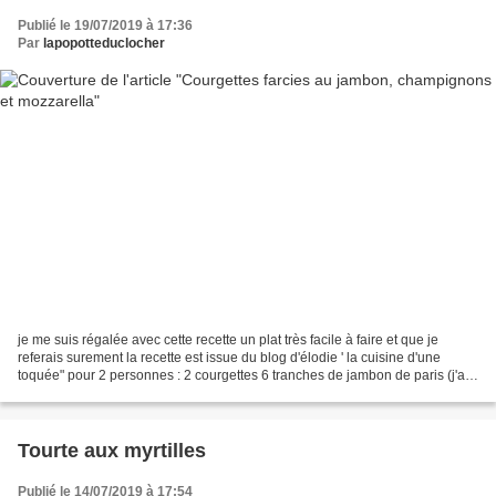
Publié le 19/07/2019 à 17:36
Par
lapopotteduclocher
je me suis régalée avec cette recette un plat très facile à faire et que je
referais surement la recette est issue du blog d'élodie ' la cuisine d'une
toquée" pour 2 personnes : 2 courgettes 6 tranches de jambon de paris (j'ai
mis du râpé de jambon soit...
Tourte aux myrtilles
Publié le 14/07/2019 à 17:54