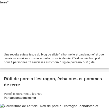
Une recette suisse issue du blog de silvie " citronnelle et cardamone" et que
j'avais vu aussi sur cuisine actuelle du mois dernier C'est un très bon plat
pour 4 personnes : 2 saucisses aux choux 1 kg de poireaux 500 g de
pommes de terre 25 gr de beurre...
Rôti de porc à l'estragon, échalotes et pommes
de terre
Publié le 08/07/2019 à 07:00
Par
lapopotteduclocher