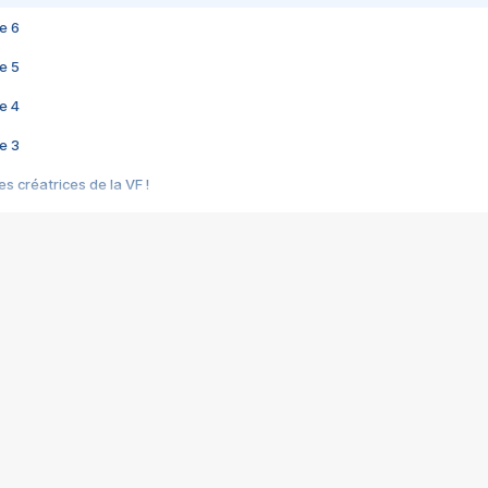
e 6
e 5
e 4
e 3
s créatrices de la VF !
e 2
e 1
e Mektoub My Love arrive enfin ! Rencontre avec Shaïn Boumedine et Sal
i : après Toni en famille
elle réalise le bouleversant Dites lui que je l'aime
ais ! Rencontre autour de Vie privée de Rebecca Zlotowski
 de Marguerite, Grave... Rencontre avec Ella Rumpf