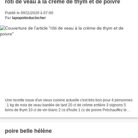
rôti de veau à la crème de thym et de poivre
Publié le 09/11/2020 à 07:00
Par
lapopotteduclocher
Une recette issue d'un vieux cuisine actuelle c'est très bon pour 4 personnes
: 1 kg de noix de veau bardée de lard 20 cl de crème entière 3 oignons 5
brins de thym 10 cl de vin blanc 2 cs d'huile 1 cc de poivre Préchauffez le
four th.7. Pelez et émincez...
poire belle hélène