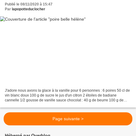
Publié le 08/11/2020 à 15:47
Par
lapopotteduclocher
J'adore nous avons la glace à la vanille pour 6 personnes : 6 poires 50 cl de
vin blanc doux 100 g de sucre le jus d'un citron 2 étoiles de badiane
cannelle 1/2 gousse de vanille sauce chocolat : 40 g de beurre 100 g de
chocolat noir 2 cs de lait entier...
Page suivante >
Hébergé par Overblog