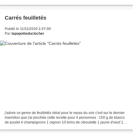
20 cl de crème fraiche...
Carrés feuilletés
Publié le 11/11/2020 à 07:00
Par
lapopotteduclocher
j'adore ce genre de feuilletés idéal pour le repas du soir c'est sur le dernier
marmiton que j'ai piochée cette recette pour 4 personnes : 150 g de blancs
de poulet 4 champignons 1 oignon 10 brins de ciboulette 1 jaune d'oeuf 15
cl de lait 60 g de beurre...