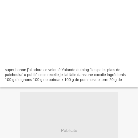
super bonne j'ai adore ce velouté Yolande du blog ' les petits plats de
patchouka' a publié cette recette je l'ai faite dans une cocotte ingrédients :
100 g d’oignons 100 g de poireaux 100 g de pommes de terre 20 g de
beurre 200 g d’eau 1 cube de bouillon...
Publicité