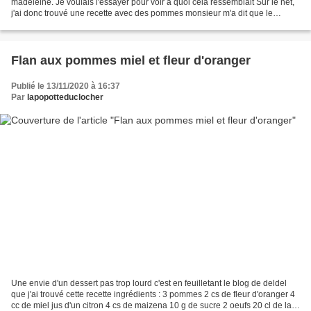
madeleine. Je voulais l'essayer pour voir a quoi cela ressemblait Sur le net,
j'ai donc trouvé une recette avec des pommes monsieur m'a dit que le
gâteau n'etait pas mauvais du tout....
Flan aux pommes miel et fleur d'oranger
Publié le 13/11/2020 à 16:37
Par
lapopotteduclocher
Une envie d'un dessert pas trop lourd c'est en feuilletant le blog de deldel
que j'ai trouvé cette recette ingrédients : 3 pommes 2 cs de fleur d'oranger 4
cc de miel jus d'un citron 4 cs de maizena 10 g de sucre 2 oeufs 20 cl de lait