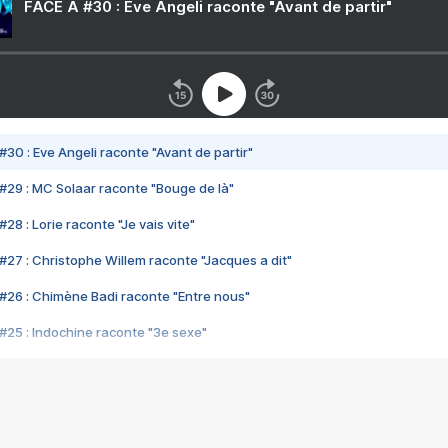
FACE A #30 : Eve Angeli raconte "Avant de partir"
#30 : Eve Angeli raconte "Avant de partir"
#29 : MC Solaar raconte "Bouge de là"
28 : Lorie raconte "Je vais vite"
#27 : Christophe Willem raconte "Jacques a dit"
#26 : Chimène Badi raconte "Entre nous"
#25 : Indochine raconte "3e sexe"
#24 : Zaho raconte "C'est chelou"
#23 : Patrick Bruel raconte "Au café des délices"
#22 : Kyo raconte "Le chemin"