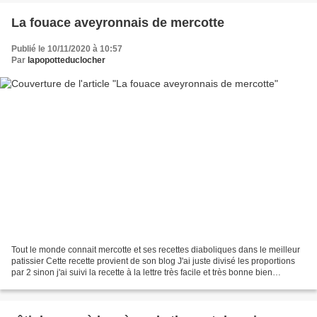
La fouace aveyronnais de mercotte
Publié le 10/11/2020 à 10:57
Par
lapopotteduclocher
Tout le monde connait mercotte et ses recettes diaboliques dans le meilleur
patissier Cette recette provient de son blog J'ai juste divisé les proportions
par 2 sinon j'ai suivi la recette à la lettre très facile et très bonne bien
moelleuse Ingrédients...