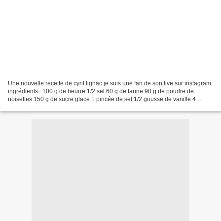
Une nouvelle recette de cyril lignac je suis une fan de son live sur instagram
ingrédients : 100 g de beurre 1/2 sel 60 g de farine 90 g de poudre de
noisettes 150 g de sucre glace 1 pincée de sel 1/2 gousse de vanille 4
blancs d'oeufs pommes caramelisees...