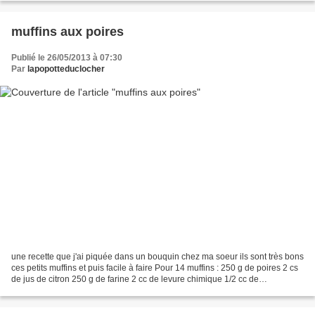
vous...
muffins aux poires
Publié le 26/05/2013 à 07:30
Par
lapopotteduclocher
une recette que j'ai piquée dans un bouquin chez ma soeur ils sont très bons
ces petits muffins et puis facile à faire Pour 14 muffins : 250 g de poires 2 cs
de jus de citron 250 g de farine 2 cc de levure chimique 1/2 cc de
bicarbonate 1 oeuf 125 g de...