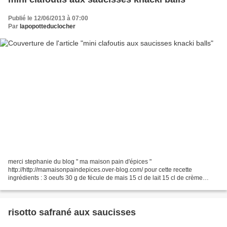
Publié le 12/06/2013 à 07:00
Par
lapopotteduclocher
merci stephanie du blog " ma maison pain d'épices "
http://http://mamaisonpaindepices.over-blog.com/ pour cette recette
ingrédients : 3 oeufs 30 g de fécule de mais 15 cl de lait 15 cl de crème
fraiche liquide 1 pincée de noix de muscade 1 pot de saucisses...
risotto safrané aux saucisses