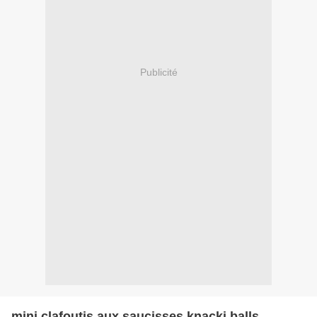
Publicité
mini clafoutis aux saucisses knacki balls