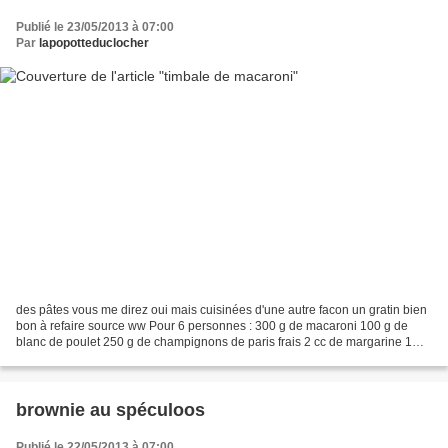
Publié le 23/05/2013 à 07:00
Par
lapopotteduclocher
des pâtes vous me direz oui mais cuisinées d'une autre facon un gratin bien
bon à refaire source ww Pour 6 personnes : 300 g de macaroni 100 g de
blanc de poulet 250 g de champignons de paris frais 2 cc de margarine 1
brique de coulis de tomate naturel...
brownie au spéculoos
Publié le 22/05/2013 à 07:00