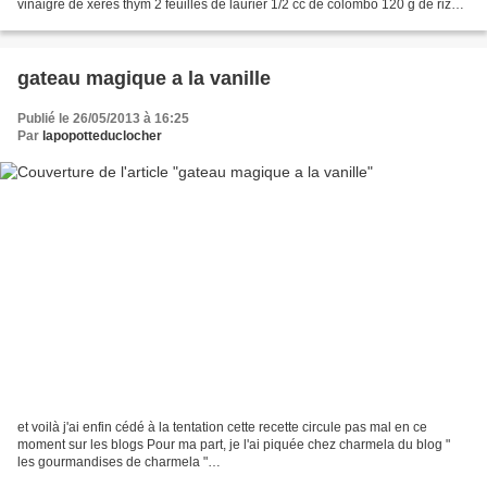
vinaigre de xeres thym 2 feuilles de laurier 1/2 cc de colombo 120 g de riz
cru poivre Couper le filet mignon...
gateau magique a la vanille
Publié le 26/05/2013 à 16:25
Par
lapopotteduclocher
et voilà j'ai enfin cédé à la tentation cette recette circule pas mal en ce
moment sur les blogs Pour ma part, je l'ai piquée chez charmela du blog "
les gourmandises de charmela "
http://www.lesgourmandisesdecharmela.com/ la pâte est bizarre quand