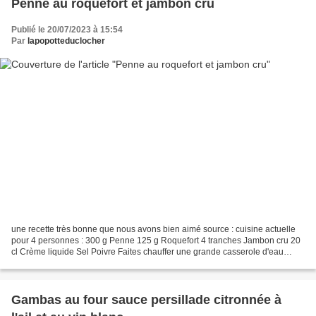
Penne au roquefort et jambon cru
Publié le 20/07/2023 à 15:54
Par
lapopotteduclocher
une recette très bonne que nous avons bien aimé source : cuisine actuelle
pour 4 personnes : 300 g Penne 125 g Roquefort 4 tranches Jambon cru 20
cl Crème liquide Sel Poivre Faites chauffer une grande casserole d'eau
bouillante salée et faites-y cuire...
Gambas au four sauce persillade citronnée à