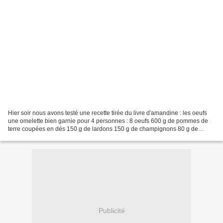
Hier soir nous avons testé une recette tirée du livre d'amandine : les oeufs
une omelette bien garnie pour 4 personnes : 8 oeufs 600 g de pommes de
terre coupées en dés 150 g de lardons 150 g de champignons 80 g de
fromage râpé sel poivre Faites cuire...
Publicité