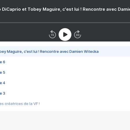
 DiCaprio et Tobey Maguire, c'est lui ! Rencontre avec Dam
bey Maguire, c'est lui ! Rencontre avec Damien Witecka
e 6
e 5
e 4
e 3
s créatrices de la VF !
e 2
e 1