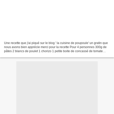
Une recette que j'ai piqué sur le blog ' la cuisine de poupoule' un gratin que
nous avons bien apprécie merci pour la recette Pour 4 personnes 300g de
pâtes 2 blancs de poulet 1 chorizo 1 petite boite de concassé de tomate
150g de crème liquide 50g de...