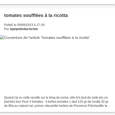
de paprika 2 cs d’huile...
tomates soufflées à la ricotta
Publié le 09/08/2023 à 17:30
Par
lapopotteduclocher
Quand j'ai vu cette recette sur le blog de sonia, elle m'a tout de suite plu un
plat très bon Pour 4 tomates : 4 belles tomates 1 œuf 125 gr de ricotta 30 gr
de fêta au naturel sel, poivre ciboulette herbes de Provence Préchauffer le
four à 210°. Couper...