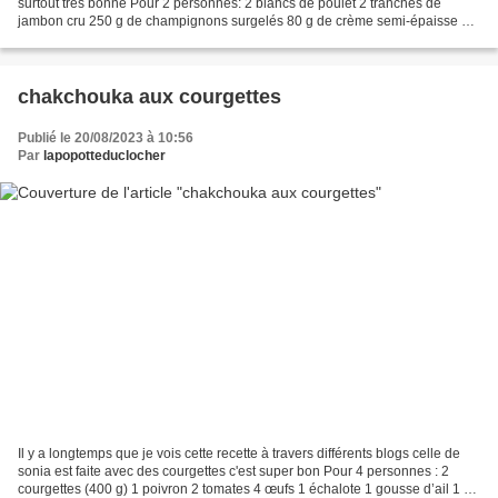
surtout très bonne Pour 2 personnes: 2 blancs de poulet 2 tranches de
jambon cru 250 g de champignons surgelés 80 g de crème semi-épaisse 60
g de Maroilles pour moi 1 c. à café...
chakchouka aux courgettes
Publié le 20/08/2023 à 10:56
Par
lapopotteduclocher
Il y a longtemps que je vois cette recette à travers différents blogs celle de
sonia est faite avec des courgettes c'est super bon Pour 4 personnes : 2
courgettes (400 g) 1 poivron 2 tomates 4 œufs 1 échalote 1 gousse d’ail 1 cc