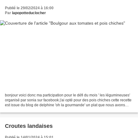
Publié le 29/02/2024 à 16:00
Par
lapopotteduclocher
bonjour voici donc ma participation pour le défi du mois ' les légumineuses'
organisé par sonia sur facebook j'ai opté pour des pois chiches cette recette
est issue du blog de delphine 'oh la gourmande' un plat que nous avons
bien aimé, nous l'avons accompagné...
Croutes landaises
Publié le 14/01/2024 à 15:01