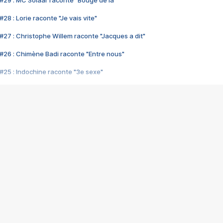
#29 : MC Solaar raconte "Bouge de là"
28 : Lorie raconte "Je vais vite"
#27 : Christophe Willem raconte "Jacques a dit"
#26 : Chimène Badi raconte "Entre nous"
#25 : Indochine raconte "3e sexe"
#24 : Zaho raconte "C'est chelou"
#23 : Patrick Bruel raconte "Au café des délices"
#22 : Kyo raconte "Le chemin"
#21 : Nolwenn Leroy raconte "Cassé"
#20 : Patrick Hernandez raconte "Born to be alive"
#19 : Lorie raconte "Près de moi"
#18 : Michael Jones raconte "A nos actes manqués" (avec Jean-Jacque
#17 : Khaled raconte "Aïcha"