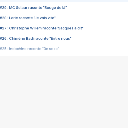
#29 : MC Solaar raconte "Bouge de là"
28 : Lorie raconte "Je vais vite"
#27 : Christophe Willem raconte "Jacques a dit"
#26 : Chimène Badi raconte "Entre nous"
#25 : Indochine raconte "3e sexe"
#24 : Zaho raconte "C'est chelou"
#23 : Patrick Bruel raconte "Au café des délices"
#22 : Kyo raconte "Le chemin"
#21 : Nolwenn Leroy raconte "Cassé"
#20 : Patrick Hernandez raconte "Born to be alive"
#19 : Lorie raconte "Près de moi"
#18 : Michael Jones raconte "A nos actes manqués" (avec Jean-Jacque