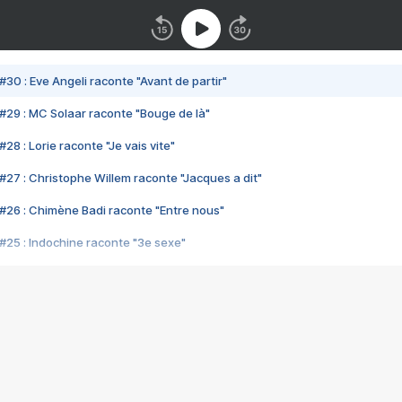
#30 : Eve Angeli raconte "Avant de partir"
#29 : MC Solaar raconte "Bouge de là"
28 : Lorie raconte "Je vais vite"
#27 : Christophe Willem raconte "Jacques a dit"
#26 : Chimène Badi raconte "Entre nous"
#25 : Indochine raconte "3e sexe"
#24 : Zaho raconte "C'est chelou"
#23 : Patrick Bruel raconte "Au café des délices"
#22 : Kyo raconte "Le chemin"
#21 : Nolwenn Leroy raconte "Cassé"