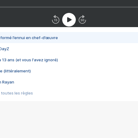
nsformé l’ennui en chef-d’œuvre
 DayZ
 a 13 ans (et vous l'avez ignoré)
e (littéralement)
im Rayan
 toutes les règles
s les jeux vidéo
us choquant de Rockstar ? - Le scandale BULLY
e plus moche de Steam
du RÊVE tourne au CAUCHEMAR