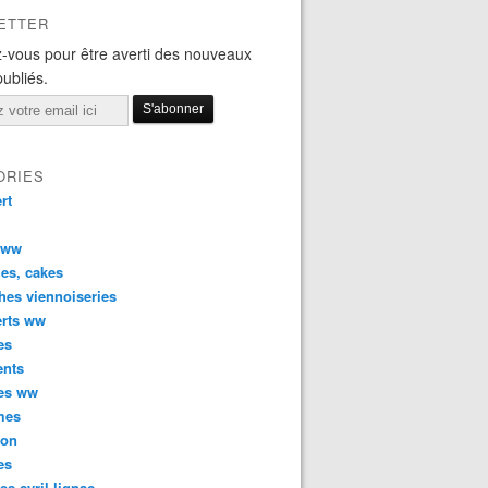
ETTER
-vous pour être averti des nouveaux
publiés.
ORIES
rt
 ww
es, cakes
hes viennoiseries
erts ww
es
ents
ées ww
mes
son
es
tes cyril lignac