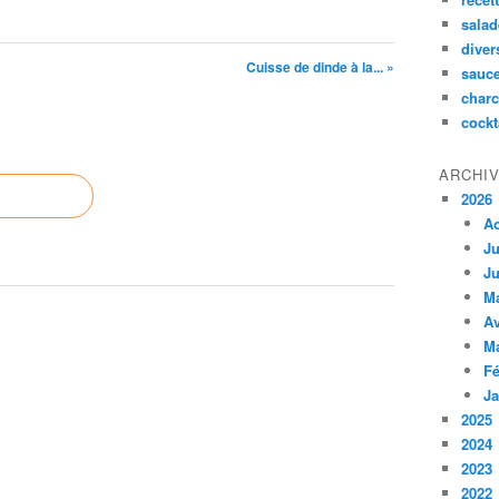
salad
diver
Cuisse de dinde à la... »
sauc
charc
cockt
ARCHI
2026
A
Ju
Ju
M
Av
M
Fé
Ja
2025
2024
2023
2022