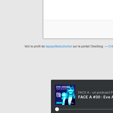
Voir le profil de
lapopotteduclocher
sur le portail Overblog
Cré
FACE A - un podcast 
FACE A #30 : Eve A