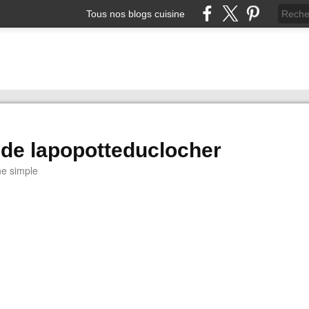
Tous nos blogs cuisine
 de lapopotteduclocher
ne simple