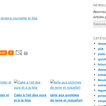
NEWSL
Abonnez
articles 
Email
CATÉG
desse
plat
post
0
plats
quich
brioc
dess
entré
fécul
entr
légu
ter et
Cake à l'ail des ours
tarte aux pommes
pois
et à la feta
de terre et roquefort
soup
recet