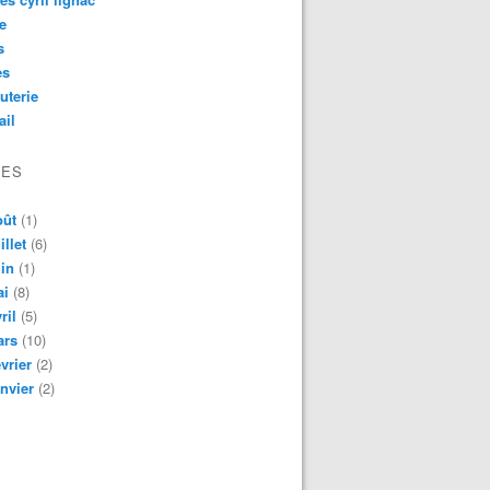
e
s
es
uterie
ail
VES
oût
(1)
illet
(6)
in
(1)
ai
(8)
ril
(5)
ars
(10)
vrier
(2)
nvier
(2)