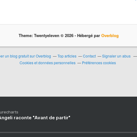
Theme: Twentyeleven © 2026 -
Hébergé par
Overblog
er un blog gratuit sur Overblog
Top articles
Contact
Signaler un abus
Cookies et données personnelles
Préférences cookies
Purecharts
ngeli raconte "Avant de partir"