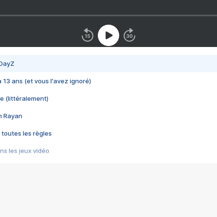
 DayZ
 a 13 ans (et vous l'avez ignoré)
e (littéralement)
im Rayan
 toutes les règles
s les jeux vidéo
us choquant de Rockstar ? - Le scandale BULLY
e plus moche de Steam
du RÊVE tourne au CAUCHEMAR