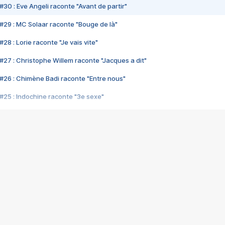
#30 : Eve Angeli raconte "Avant de partir"
#29 : MC Solaar raconte "Bouge de là"
28 : Lorie raconte "Je vais vite"
#27 : Christophe Willem raconte "Jacques a dit"
#26 : Chimène Badi raconte "Entre nous"
#25 : Indochine raconte "3e sexe"
#24 : Zaho raconte "C'est chelou"
#23 : Patrick Bruel raconte "Au café des délices"
#22 : Kyo raconte "Le chemin"
#21 : Nolwenn Leroy raconte "Cassé"
#20 : Patrick Hernandez raconte "Born to be alive"
#19 : Lorie raconte "Près de moi"
#18 : Michael Jones raconte "A nos actes manqués" (avec Jean-Jacque