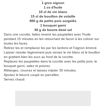
1 gros oignon
1 cs d'huile
10 cl de vin blanc
15 cl de bouillon de volaille
800 g de petits pois surgelés
1 bouquet garni
40 g de beurre demi sel
Dans une cocotte, faites revenir les paupiettes avec l'huile
pendant 15 minutes en les retournant de facon à les colorer sur
toutes les faces.
Retirez les et remplacez les par les lardons et l'oignon émincé.
Laisser rissoler légèrement puis versez le vin blanc et le bouillon
en grattant bien les sucs au fond de la cocotte.
Replacez les paupiettes dans la cocotte avec les petits pois, le
bouquet garni, salez et poivrez.
Mélangez, couvrez et laissez mijoter 30 minutes.
Ajoutez le beurre coupé en parcelles.
Servez chaud.