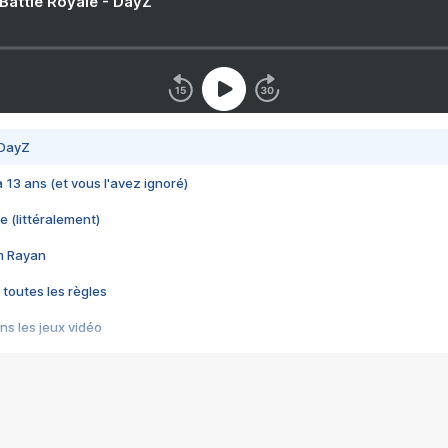
 Battle Royale - DayZ
 DayZ
 a 13 ans (et vous l'avez ignoré)
e (littéralement)
im Rayan
 toutes les règles
s les jeux vidéo
us choquant de Rockstar ? - Le scandale BULLY
e plus moche de Steam
du RÊVE tourne au CAUCHEMAR