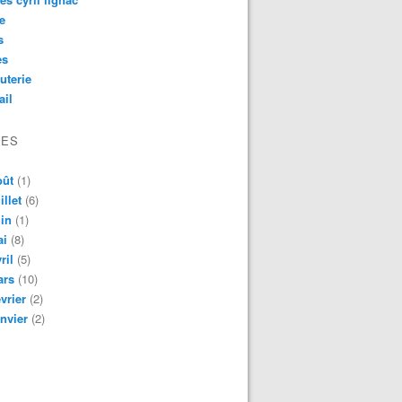
e
s
es
uterie
ail
VES
oût
(1)
illet
(6)
in
(1)
ai
(8)
ril
(5)
ars
(10)
vrier
(2)
nvier
(2)