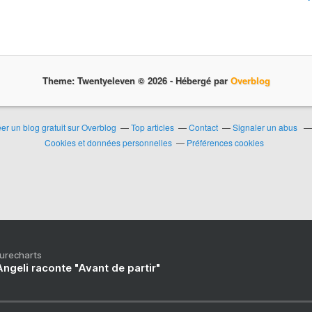
Theme: Twentyeleven © 2026 -
Hébergé par
Overblog
er un blog gratuit sur Overblog
Top articles
Contact
Signaler un abus
Cookies et données personnelles
Préférences cookies
Purecharts
ngeli raconte "Avant de partir"