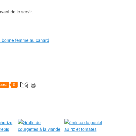
vant de le servir.
post
0