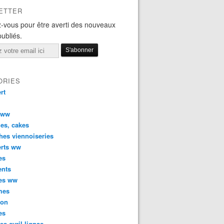
ETTER
-vous pour être averti des nouveaux
publiés.
ORIES
rt
 ww
es, cakes
hes viennoiseries
erts ww
es
ents
ées ww
mes
son
es
tes cyril lignac