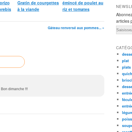
orizo
Gratin de courgettes
émincé de poulet au
NEWSL
brebis
à la viande
riz et tomates
Abonnez
articles 
Gâteau renversé aux pommes... »
Email
CATÉG
desse
plat
plats
quich
brioc
dess
! Bon dimanche !!!
entré
fécul
entr
légu
pois
soup
recet