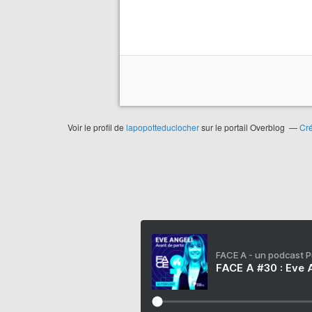
Voir le profil de
lapopotteduclocher
sur le portail Overblog
Cré
FACE A - un podcast 
FACE A #30 : Eve A