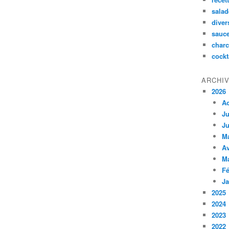
salad
diver
sauc
charc
cockt
ARCHI
2026
A
Ju
Ju
M
Av
M
Fé
Ja
2025
2024
2023
2022