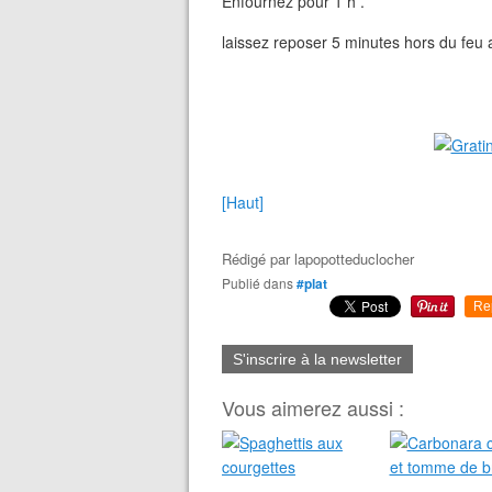
Enfournez pour 1 h .
laissez reposer 5 minutes hors du feu a
[Haut]
Rédigé par
lapopotteduclocher
Publié dans
#plat
Re
S'inscrire à la newsletter
Vous aimerez aussi :