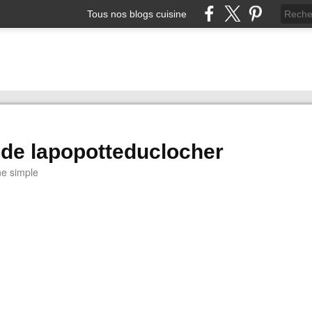
Tous nos blogs cuisine
 de lapopotteduclocher
ne simple