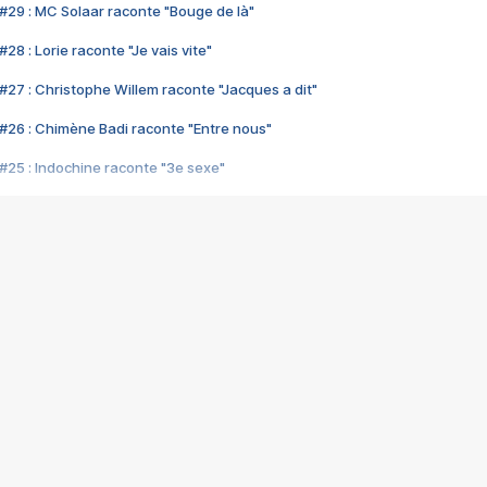
#29 : MC Solaar raconte "Bouge de là"
28 : Lorie raconte "Je vais vite"
#27 : Christophe Willem raconte "Jacques a dit"
#26 : Chimène Badi raconte "Entre nous"
#25 : Indochine raconte "3e sexe"
#24 : Zaho raconte "C'est chelou"
#23 : Patrick Bruel raconte "Au café des délices"
#22 : Kyo raconte "Le chemin"
#21 : Nolwenn Leroy raconte "Cassé"
#20 : Patrick Hernandez raconte "Born to be alive"
#19 : Lorie raconte "Près de moi"
#18 : Michael Jones raconte "A nos actes manqués" (avec Jean-Jacque
#17 : Khaled raconte "Aïcha"