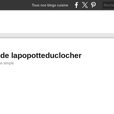
Tous nos blogs cuisine
 de lapopotteduclocher
ne simple