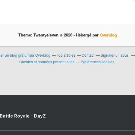
Theme: Twentyeleven © 2026 -
Hébergé par
Overblog
er un blog gratuit sur Overblog
Top articles
Contact
Signaler un abus
Cookies et données personnelles
Préférences cookies
 Battle Royale - DayZ