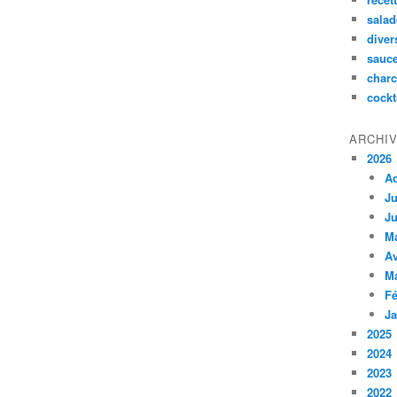
salad
diver
sauc
charc
cockt
ARCHI
2026
A
Ju
Ju
M
Av
M
Fé
Ja
2025
2024
2023
2022