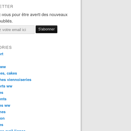
ETTER
-vous pour être averti des nouveaux
publiés.
ORIES
rt
 ww
es, cakes
hes viennoiseries
erts ww
es
ents
ées ww
mes
son
es
tes cyril lignac