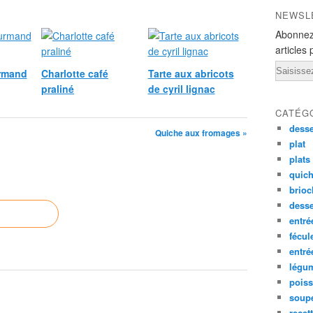
NEWSL
Abonnez
articles 
Email
rmand
Charlotte café
Tarte aux abricots
praliné
de cyril lignac
CATÉG
desse
Quiche aux fromages »
plat
plats
quich
brioc
dess
entré
fécul
entr
légu
pois
soup
recet