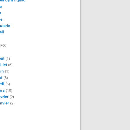
e
s
es
uterie
ail
VES
oût
(1)
illet
(6)
in
(1)
ai
(8)
ril
(5)
ars
(10)
vrier
(2)
nvier
(2)