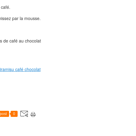
 café.
inissez par la mousse.
s de café au chocolat
post
0