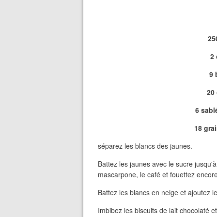
25
2 
9 
20 
6 sabl
18 gra
séparez les blancs des jaunes.
Battez les jaunes avec le sucre jusqu'
mascarpone, le café et fouettez encor
Battez les blancs en neige et ajoutez l
Imbibez les biscuits de lait chocolaté e