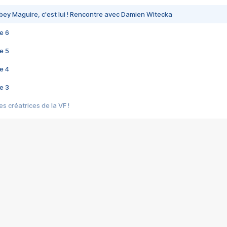
bey Maguire, c'est lui ! Rencontre avec Damien Witecka
e 6
e 5
e 4
e 3
s créatrices de la VF !
e 2
e 1
e Mektoub My Love arrive enfin ! Rencontre avec Shaïn Boumedine et Sal
i : après Toni en famille
elle réalise le bouleversant Dites lui que je l'aime
ais ! Rencontre autour de Vie privée de Rebecca Zlotowski