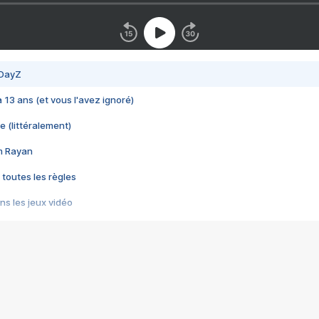
 DayZ
 a 13 ans (et vous l'avez ignoré)
e (littéralement)
im Rayan
 toutes les règles
s les jeux vidéo
us choquant de Rockstar ? - Le scandale BULLY
e plus moche de Steam
du RÊVE tourne au CAUCHEMAR
pendant 8 heures