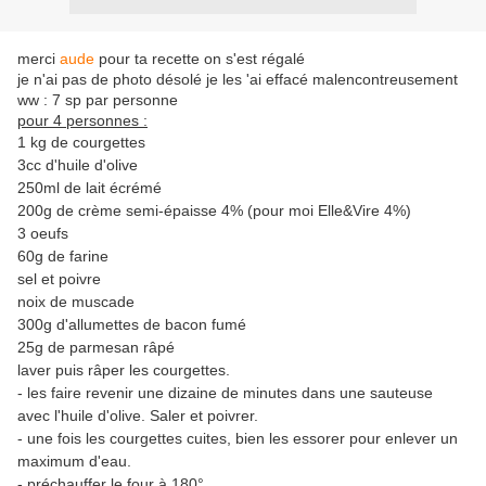
merci
aude
pour ta recette on s'est régalé
je n'ai pas de photo désolé je les 'ai effacé malencontreusement
ww : 7 sp par personne
pour 4 personnes :
1 kg de courgettes
3cc d'huile d'olive
250ml de lait écrémé
200g de crème semi-épaisse 4% (pour moi Elle&Vire 4%)
3 oeufs
60g de farine
sel et poivre
noix de muscade
300g d'allumettes de bacon fumé
25g de parmesan râpé
laver puis râper les courgettes.
- les faire revenir une dizaine de minutes dans une sauteuse
avec l'huile d'olive. Saler et poivrer.
- une fois les courgettes cuites, bien les essorer pour enlever un
maximum d'eau.
- préchauffer le four à 180°.