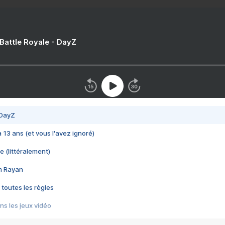
 Battle Royale - DayZ
 DayZ
 a 13 ans (et vous l'avez ignoré)
e (littéralement)
im Rayan
 toutes les règles
s les jeux vidéo
us choquant de Rockstar ? - Le scandale BULLY