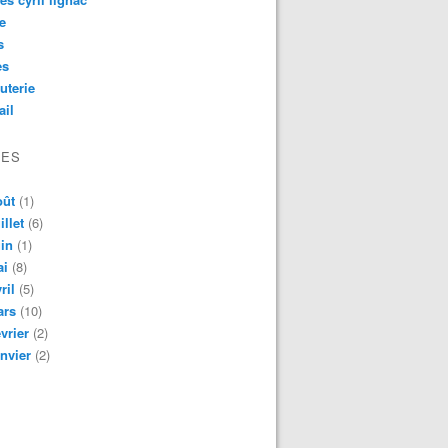
e
s
es
uterie
ail
VES
oût
(1)
illet
(6)
in
(1)
ai
(8)
ril
(5)
ars
(10)
vrier
(2)
nvier
(2)