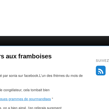
ers aux framboises
SUIVEZ
osé par sonia sur facebook.L'un des thèmes du mois de
le congélateur, cela tombait bien
lques grammes de gourmandises
"
us, on a bien aimé, j'en referais surement