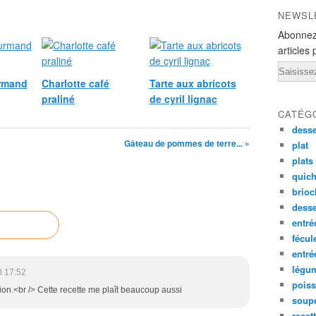
NEWSL
Abonnez
articles 
Email
rmand
Charlotte café
Tarte aux abricots
praliné
de cyril lignac
CATÉG
desse
Gâteau de pommes de terre... »
plat
plats
quich
brioc
dess
entré
fécul
entr
légu
8 17:52
pois
tion.<br /> Cette recette me plaît beaucoup aussi
soup
recet