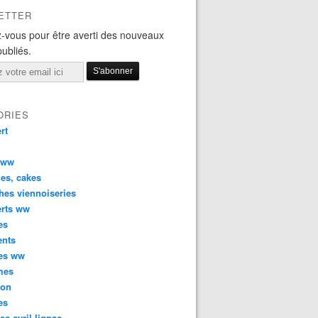
ETTER
-vous pour être averti des nouveaux
publiés.
ORIES
rt
 ww
es, cakes
hes viennoiseries
erts ww
es
ents
ées ww
mes
son
es
tes cyril lignac