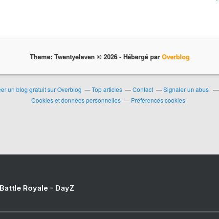
Theme: Twentyeleven © 2026 -
Hébergé par
Overblog
er un blog gratuit sur Overblog
Top articles
Contact
Signaler un abus
Cookies et données personnelles
Préférences cookies
 Battle Royale - DayZ