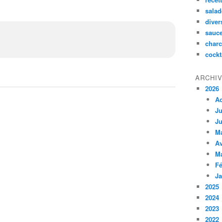
salad
diver
sauc
charc
cockt
ARCHI
2026
A
Ju
Ju
M
Av
M
Fé
Ja
2025
2024
2023
2022