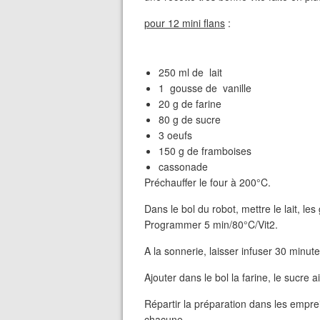
pour 12 mini flans
:
250
ml de
lait
1
gousse de
vanille
20
g de
farine
80
g de
sucre
3
oeufs
150
g de
framboises
cassonade
Préchauffer le four à 200°C.
Dans le bol du robot, mettre le lait, le
Programmer 5 min/80°C/Vit2.
A la sonnerie, laisser infuser 30 minute
Ajouter dans le bol la farine, le sucre 
Répartir la préparation dans les empre
chacune.