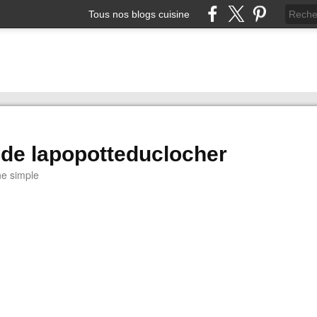
Tous nos blogs cuisine
 de lapopotteduclocher
ne simple