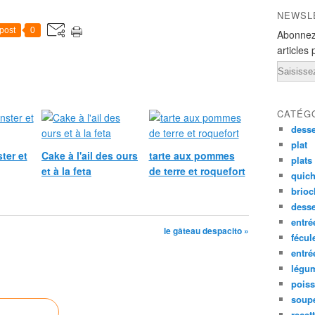
NEWSL
post
0
Abonnez
articles 
Email
CATÉG
desse
plat
ter et
Cake à l'ail des ours
tarte aux pommes
plats
et à la feta
de terre et roquefort
quich
brioc
dess
entré
le gâteau despacito »
fécul
entr
légu
pois
soup
recet