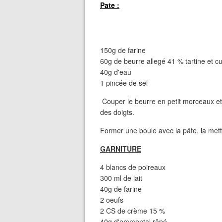
Pate :
150g de farine
60g de beurre allegé 41 % tartine et c
40g d'eau
1 pincée de sel
Couper le beurre en petit morceaux et s
des doigts.
Former une boule avec la pâte, la mettr
GARNITURE
4 blancs de poireaux
300 ml de lait
40g de farine
2 oeufs
2 CS de crème 15 %
40g d'emmental râpé