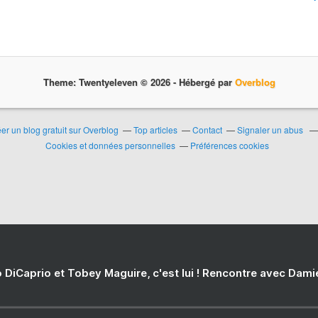
Theme: Twentyeleven © 2026 -
Hébergé par
Overblog
er un blog gratuit sur Overblog
Top articles
Contact
Signaler un abus
Cookies et données personnelles
Préférences cookies
 DiCaprio et Tobey Maguire, c'est lui ! Rencontre avec Dam