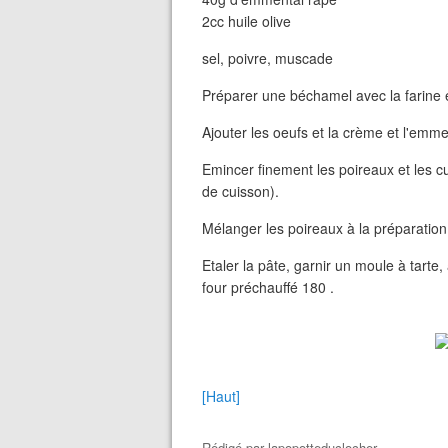
2cc huile olive
sel, poivre, muscade
Préparer une béchamel avec la farine et
Ajouter les oeufs et la crème et l'emme
Emincer finement les poireaux et les c
de cuisson).
Mélanger les poireaux à la préparatio
Etaler la pâte, garnir un moule à tarte,
four préchauffé 180 .
[Haut]
Rédigé par
lapopotteduclocher