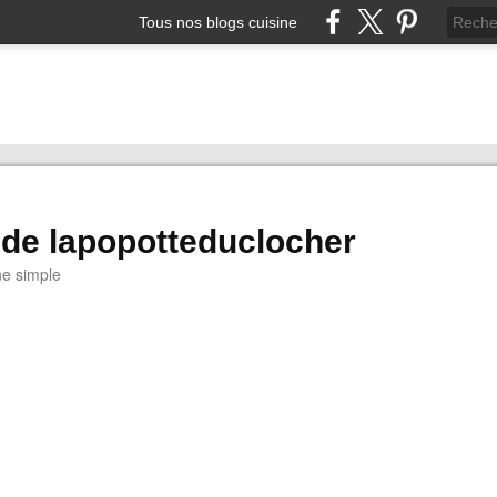
Tous nos blogs cuisine
 de lapopotteduclocher
ne simple