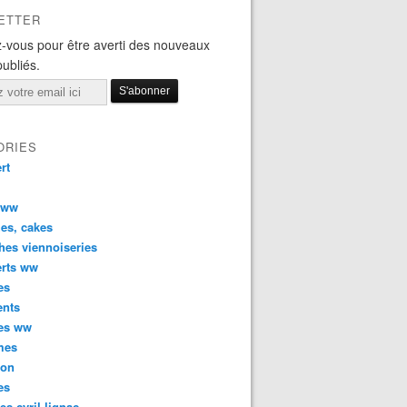
ETTER
-vous pour être averti des nouveaux
publiés.
ORIES
rt
 ww
es, cakes
hes viennoiseries
erts ww
es
ents
ées ww
mes
son
es
tes cyril lignac