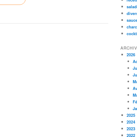
salad
diver
sauc
charc
cockt
ARCHI
2026
A
Ju
Ju
M
Av
M
Fé
Ja
2025
2024
2023
2022