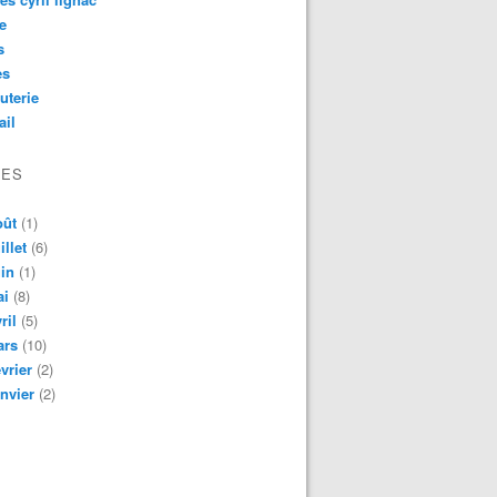
e
s
es
uterie
ail
VES
oût
(1)
illet
(6)
in
(1)
ai
(8)
ril
(5)
ars
(10)
vrier
(2)
nvier
(2)