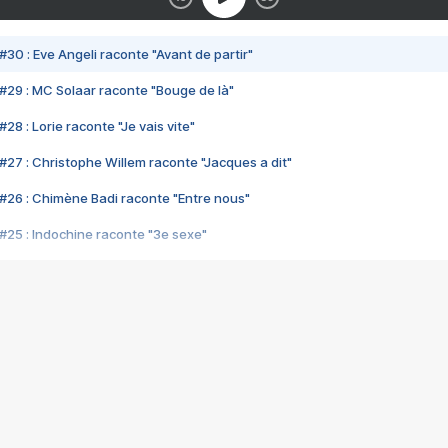
#30 : Eve Angeli raconte "Avant de partir"
#29 : MC Solaar raconte "Bouge de là"
28 : Lorie raconte "Je vais vite"
#27 : Christophe Willem raconte "Jacques a dit"
#26 : Chimène Badi raconte "Entre nous"
#25 : Indochine raconte "3e sexe"
#24 : Zaho raconte "C'est chelou"
#23 : Patrick Bruel raconte "Au café des délices"
#22 : Kyo raconte "Le chemin"
#21 : Nolwenn Leroy raconte "Cassé"
#20 : Patrick Hernandez raconte "Born to be alive"