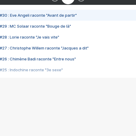
#30 : Eve Angeli raconte "Avant de partir"
#29 : MC Solaar raconte "Bouge de là"
28 : Lorie raconte "Je vais vite"
#27 : Christophe Willem raconte "Jacques a dit"
#26 : Chimène Badi raconte "Entre nous"
#25 : Indochine raconte "3e sexe"
#24 : Zaho raconte "C'est chelou"
#23 : Patrick Bruel raconte "Au café des délices"
#22 : Kyo raconte "Le chemin"
#21 : Nolwenn Leroy raconte "Cassé"
#20 : Patrick Hernandez raconte "Born to be alive"
#19 : Lorie raconte "Près de moi"