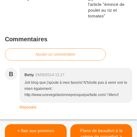
Commentaires
Ajouter un commentaire
B
Betty
29/09/2014 15:27
Joli blog que j'ajoute à mes favoris! N'hésite pas à venir voir le
mien également :
http://www.unevegetariennepresqueparfaite.com/ ! Merci!
Répondre
< flan aux pommes
Flans de beaufort à la
crème de roquefort >